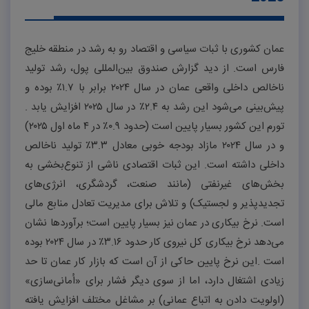
عمان کشوری با ثبات سیاسی و اقتصاد رو به رشد در منطقه خلیج
فارس است. از دید گزارش صندوق بین‌المللی پول، رشد تولید
ناخالص داخلی واقعی عمان در سال
۲۰۲۴
برابر با
۱.۷٪
بوده و
پیش‌بینی می‌شود این رشد به
۲.۴٪
در سال
۲۰۲۵
افزایش یابد
.
تورم این کشور بسیار پایین است (حدود
۰.۹٪
در
۴
ماه اول
۲۰۲۵
)
و در سال
۲۰۲۴
مازاد بودجه خوبی معادل
۳.۳٪
تولید ناخالص
داخلی داشته است.
این ثبات اقتصادی ناشی از تنوع‌بخشی به
بخش‌های غیرنفتی (مانند صنعت، گردشگری، انرژی‌های
تجدیدپذیر و لجستیک) و تلاش برای مدیریت تعادل منابع مالی
است. نرخ بیکاری در عمان نیز بسیار پایین است؛ برآوردها نشان
می‌دهد نرخ بیکاری کل نیروی کار حدود
۳.۱۶٪
در سال
۲۰۲۴
بوده
است
.
این نرخ پایین حاکی از آن است که بازار کار عمان تا حد
زیادی اشتغال دارد، اما از سوی دیگر فشار برای «اُمانی‌سازی»
(اولویت دادن به اتباع عمانی) بر مشاغل مختلف افزایش یافته