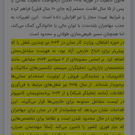
قانون تابعیت در فوریه
۲۰۲۵
امکان درخواست تابعیت عمانی را
پس از
۱۵
سال اقامت مستمر (به جای
۲۰
سال قبلی) فراهم کرده
و شرایط غیبت مجاز را نیز افزایش داده است
.
این تغییرات به
جذب مهاجران بلندمدت با توان مالی یا خانوادگی کمک می‌کند،
اما همچنان مسیر طبیعی‌سازی طولانی و محدود است
.
در حوزه اشتغال، وزارت کار عمان در
۲۰۲۴
نیز چندین شغل را که
پیش‌تر برای اتباع خارجی آزاد بود، به فهرست مشاغل‌محلی
اضافه کرد. بر اساس مصوبه‌ای از
۲
سپتامبر
۲۰۲۴
، مشاغلی مانند
متخصصان بازاریابی، تحلیلگران سیستم، تکنسین‌های مکانیک و
الکترونیک و نمایندگان فروش از اولویت استخدام عمانی‌ها
برخوردار شده‌اند.
از سال
۲۰۲۵
نیز شغل‌های مرتبط با فن‌آوری
اطلاعات (مانند تحلیلگر شبکه) و از
۲۰۲۶
برنامه‌نویسان کامپیوتر
در لیست مشاغل ممنوعه برای خارجی‌ها قرار می‌گیرند
.
این
اقدامات نشان می‌دهد که چشم‌انداز کار در عمان برای مهاجران
حرفه‌ای در حال محدود شدن است و تقاضا برای تخصص‌هایی
که نیاز فوری کشور را تامین می‌کند (مثلاً مهندسان عمران،