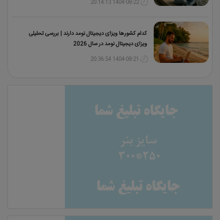
1404-08-22 20:14:13
کدام کشورها ویزای دیجیتال نومد دارند | بررسی تحلیلی
ویزای دیجیتال نومد در سال 2026
1404-08-21 20:36:54