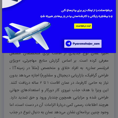
اجازه کار تمام‌وقت نمی‌دهد؛ اما بورس‌ها و فرصت‌های علمی در
برخی رشته‌ها برای جذب دانشجوی مستعد فراهم است. باوجود
این، تحصیل در عمان تعداد کمی از مهاجران را شامل می‌شود و
در مقایسه با کشورهایی همچون امارات یا ترکیه کمتر
شناخته‌شده است
.
ویزای فریلنس/خوداشتغالی عمان
اخیراً عمان نوع جدیدی از اقامت برای متخصصان مستقل
معرفی کرده است. بر اساس گزارش منابع مهاجرتی،
«
ویزای
فریلنسر عمان
»
به افراد خلاق و متخصص (مثلاً در زمینه
IT
،
طراحی گرافیک، بازاریابی دیجیتال و مشاوره) اجازه می‌دهد بدون
نیاز به حامی کارفرما، در عمان اقامت
۱
تا
۲
ساله دریافت کنند
.
این ویزا با هدف جذب نیروی کار دورکار و استعدادهای جهانی
طراحی شده و مزایایی همچون چندبار ورود و حق تمدید دارد.
هرچند اطلاعات رسمی کمی دربار
ۀ
الزامات آن در دست است، اما
وجود چنین برنامه‌ای نشان می‌دهد عمان به دنبال تنوع در جذب