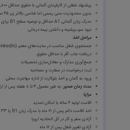
پیشنهاد شغلی از کارفرمای آلمانی با حقوق حداقل ۴۳,۸۰۰ یورو در سال (مشاغل پر تقاضا) یا ۳۹,۶۸۳ یورو (مشاغل خاص)
بدون محدودیت سنی رسمی اما شانس بالاتر زیر
۴۵
سال
مدرک زبان آلمانی
A1
حداقل و توصیه سطح
B1
برای 
نبود سوءپیشینه و داشتن بیمه درمانی
مراحل
اخذ
:
جستجوی شغل مناسب در سایت‌های معتبر
(
inkedIn
دریافت جاب آفر با حداقل حقوق
جمع‌آوری مدارک و معادل‌سازی تحصیلات
ثبت درخواست در سفارت و مصاحبه
ورود به آلمان و اخذ بلوکارت از اداره مهاجرت محلی
مدت
زمان
صدور
:
به طور معمول ۴ تا ۸ هفته پس از ارائه مدارک کامل
مزایا
:
اقامت اولیه ۴ ساله با امکان تمدید
اخذ اقامت دائم پس از ۲۱ ماه با مدرک زبان
B1
یا ۳۳ ماه با سطح پایین‌تر
آزادی سفر و کار در کل اتحادیه اروپا
آزادی تغییر شغل پس از ۱۲ ماه