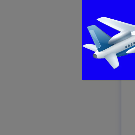
های
های
 از