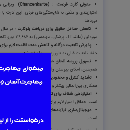
معرفی کارت فرصت
(Chancenkarte) :
ویزایی و
می‌دهد
.
کاهش حداقل حقوق برای دریافت بلوکارت
:
موردنیاز (مانند
IT
، پزشکی، مهندسی) به ۳۹,۶۸۲ یورو کاهش یافت. این اقدام ورود نیروهای جوان‌تر و فارغ‌التحصیلان جدید را آسان‌تر کرد
پذیرش تابعیت دوگانه و کاهش مدت اقامت لازم برای
حفظ تابعیت قبلی به طور رسمی پذیرفته شد
.
تسهیل پروسه الحاق خانواده
:
حذف الزام به اثبات ف
همچنین، امکان پیوستن والدین و والدین همسر طبق شرا
تشدید کنترل و محدودیت در پذیرش پناهجویان
:
با ه
همکاری بین‌المللی بیشتر و قوانین بازگشت سریع‌تر اعمال
امتیازدهی شفاف برای تقاضای ویزای کار
:
سیستم جدید 
است. حداقل امتیاز لازم برای کارت فرصت
hancenkarte)
دیجیتال‌سازی فرآیندها
:
امکان ثبت آنلاین بخش قابل
است
.