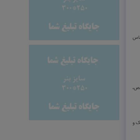
ساس
صص،
ک و