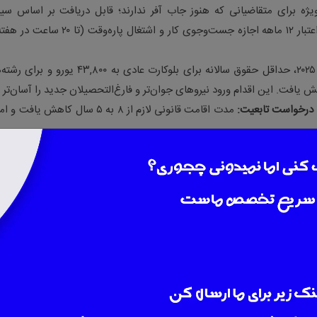
یژه برای متقاضیانی که هنوز جاب آفر ندارند؛ قابل دریافت بر اساس سی
امتیازبندی و متکی به شایستگی‌های فردی. این کارت با اعتبار ۱۲ ماهه اجازه جست‌وجوی کار و اشتغال پاره‌
در سال ۲۰۲۵، حداقل حقوق سالانه برای بلوکارت عادی به ۴۳,۸۰۰ یورو و
 درخواست تابعیت
:
مدت اقامت قانونی لازم از ۸ به ۵ سال کاهش یافت 
ضای مسکونی کافی برای همسر و فرزندان در زمان پیوست به نیروی کار ما
یط خاص برقرار شد
.
دف جلوگیری از سو استفاده و مهاجرت غیرقانونی، روند بررسی پرونده‌ها سخت‌
 شد
.
امتیازی بر اساس مدرک، سابقه شغلی، زبان، سن و سابقه اقامت قبلی اجرا 
(C
معادل ۶۵ از ۱۰۰ یا ۶ از ۱۴ است
.
 توجهی از درخواست‌ها و پیگیری دیجیتال وضعیت پرونده مهاجرتی فراهم 