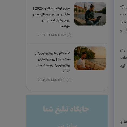
ویژه
ویزای فریلنسری آلمان 2025 |
جذب
جایگزین ویزای دیجیتال نومد و
بررسی شرایط، مالیات و
مهاجرتی سال ۲۰۲۵، تلاش نموده تا
هزینه‌ها
ز و
1404-08-22 20:14:13
اری
کدام کشورها ویزای دیجیتال
عات
نومد دارند | بررسی تحلیلی
۲۰۲۵ ارائه شده تا بتوانید
ویزای دیجیتال نومد در سال
2026
1404-08-21 20:36:54
مربوط به مهارت‌ها و