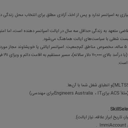
یازی به اسپانسر ندارد و پس از اخذ، آزادی مطلق برای انتخاب محل زندگی در
 لیست شغلی با سیاست‌های ایالت هماهنگ می‌شود
.
موقت ۵ ساله، مخصوص مناطق کم‌جمعیت. اسپانسر ایالتی یا خویشاوند مجاز مورد ن
است. اعطای ۱۵ امتیاز کمکی. پس از سه سال کار و ز
 است
.
(MLTS
و انطباق شغل شما با آن‌ها
.
ثلاً
ACS
برای
IT
،
Engineers Australia
برای مهندسی)
.
SkillSel
ز، تاریخ ابراز علاقه، نیاز ایالت)
.
.
ImmiAccount