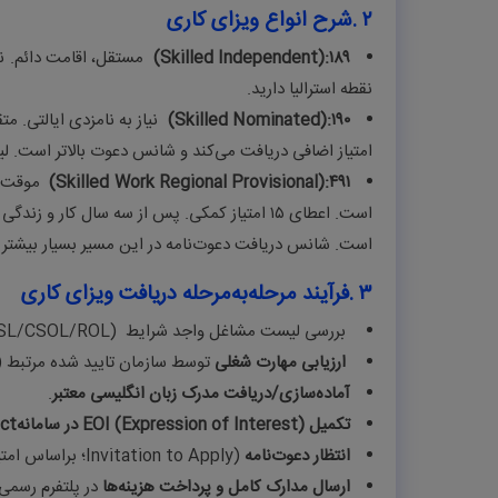
۲
.
شرح انواع ویزای کاری
۱۸۹
(Skilled Independent):
مستقل، اقامت دائم. ن
نقطه استرالیا دارید
.
(Skilled Nominated):
۱۹۰
امتیاز اضافی دریافت می‌کند و شانس دعوت بالاتر است.
(Skilled Work Regional Provisional):
۴۹۱
است. شانس دریافت دعوت‌نامه در این مسیر بسیار بیشتر
۳
.
فرآیند مرحله‌به‌مرحله دریافت ویزای کاری
بررسی لیست مشاغل واجد شرایط
SL/CSOL/ROL)
ارزیابی مهارت شغلی
توسط سازمان تایید شده مرتبط (م
آماده‌سازی/دریافت مدرک زبان انگلیسی معتبر
.
تکمیل
EOI (Expression of Interest)
در سامانه
ect
انتظار دعوت‌نامه
(
Invitation to Apply
؛ براساس امتیا
ارسال مدارک کامل و پرداخت هزینه‌ها
در پلتفرم رسمی