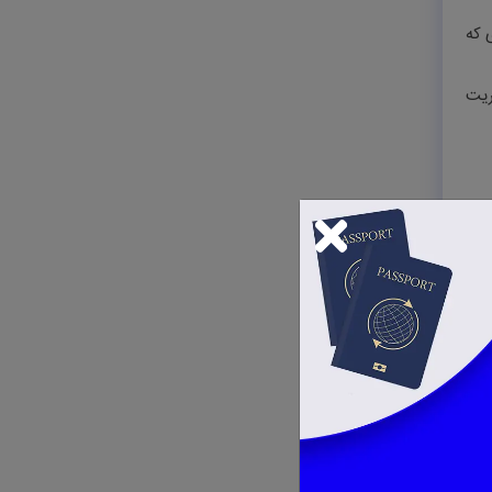
 که
ریت
ی