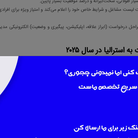
سیار طولانی، سخت‌گیرانه و درصد موفقیت بسیار پایین
.
ت لیست مشاغل و شرایط خاص خود را اعلام می‌کند و امتیاز ویژه برای افرادی
احل درخواست (ابراز علاقه، اپلیکیشن، پیگیری و وضعیت) الکترونیکی مدی
ترالیا در سال ۲۰۲۵
استرالیا
هزینه کل
نرخ
نیاز به
(دلار
موفقیت
مزیت کلیدی
نقطه ضعف اصل
مدرک زبان
استرالیا)
نسبی
بله
اقامت دائم،
رقابت شدید،
۰۰۰
٬
۴
–
۰۰۰
٬
۸
(آیلتس،
متوسط/بالا
بازار کار وسیع
فرآیند طولانی
)
PTE
۰۰۰
٬
۲۰
–
بله
فرصت‌سازی