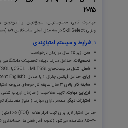
۲۰۲۵
ویزای
SkillSelect
در سه مدل اصلی ساب‌کلاس ۱۸۹ (مستقل)، ۱۹۰ (اسپانسر ایالتی) و ۴۹۱ (مناطق کم‌جمعیت) می‌شود
۱
.
شرایط و سیستم امتیازبندی
سن
:
زیر ۴۵ سال در زمان درخواست
.
تحصیلات
:
حداقل مدرک دیپلم؛ تحصیلات دانشگاهی یا ف
شغل
:
شغل در لیست‌های
MLTSSL
،
CSOL
یا
TSOL
زبان
:
حداقل آیلتس جنرال ۶ یا معادل
ent English).
سابقه کار
:
بالای ۳ سال سابقه کار حرفه‌ای مربوطه امتیاز اضافی
ارزیابی مهارت
:
تایید صلاحیت از سازمان ارزیاب شغلی 
امتیازات دیگر
:
همسر دارای مهارت (امتیاز مضاعف)، تجرب
حداقل امتیاز لازم برای ثبت ابراز علاقه
(EOI):
۶۵
امتیاز
۷۰–۸۵ مشاهده می‌شود (نمونه آمار شغل‌ها: حسابداری ۹۵، پرستار ۷۰، مهندس عمران ۸۵)