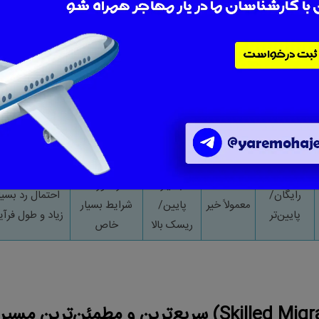
هزینه بالا، رد
۰۰۰
٬
۴۰
در
(حداقل
بالا
برای اقامت
ویزای احتمالی
سال
آیلتس
۶
)
دائم
مسیر ویژه
تعطیل؛ مسیر
۵
–
۲۵۰
٬
۰۰۰
معمولاً بله
متوسط
برای
جایگزین ملی
میلیون
+
سرمایه‌داران
نوآوری
۰۰۰
٬
۳
–
پیوند نزدیک
زمان انتظار
خیر
متوسط/بالا
۵۰۰
٬
۷
خانوادگی
طولانی
بسیار
در صورت
رایگان/
احتمال رد بسیا
معمولاً خیر
پایین/
شرایط بسیار
پایین‌تر
زیاد و طول فرآی
ریسک بالا
خاص
(Skilled Migr
سریع‌ترین و مطمئن‌ترین مسیر