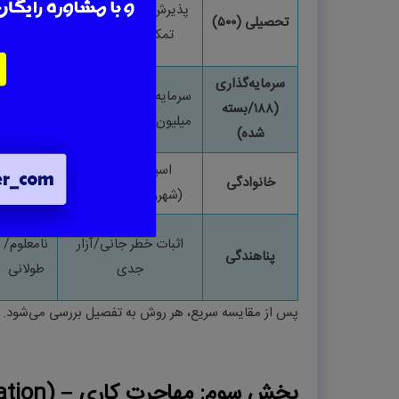
پذیرش دانشگاه معتبر،
تحصیلی (
۵۰۰
)
۱
–
۴
ماه
تمکن مالی، زبان
سرمایه‌گذاری
سرمایه بالا (بیش از
۲.۵
۱۲
–
۳۶
(
۱۸۸/
بسته
میلیون)، اسپانسر ایالتی
ماه
شده)
اسپانسر خانواده
خانوادگی
۱۲
–
۲۴
ماه
(شهروند/مقیم دائم)
اثبات خطر جانی/آزار
نامعلوم/
پناهندگی
جدی
طولانی
پس از مقایسه سریع، هر روش به تفصیل بررسی می‌شود
.
بخش سوم: مهاجرت کاری
ation) –