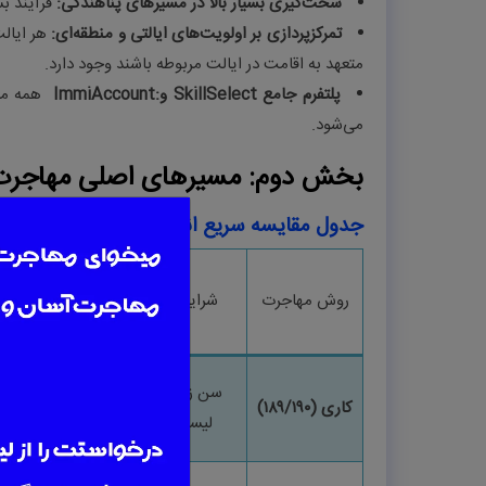
سخت‌گیری بسیار بالا در مسیرهای پناهندگی
:
فرآیند ب
تمرکزپردازی بر اولویت‌های ایالتی و منطقه‌ای
:
هر ایال
متعهد به اقامت در ایالت مربوطه باشند وجود دارد
.
پلتفرم جامع
SkillSelect
و
ImmiAccount:
همه مر
می‌شود
.
بخش دوم: مسیرهای اصلی مهاجرت به اس
جدول مقایسه سریع انواع روش‌های مهاجرت به 
زمان
روش مهاجرت
شرایط اصلی/فردی
فرآیند
تخمینی
سن زیر
۴۵
، شغل در
کاری (
۹/۱۹۰
٨
۱
)
۸
–
۱۴
ماه
لیست، امتیاز≥
۶۵