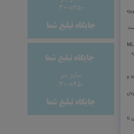
یژه
از اغلب ویزاها به ۶۵ رسیده اما شانس واقعی دعوت اغلب در بالای ۷۰–۸۰ است.
ML
.
د و
بان
لی تا