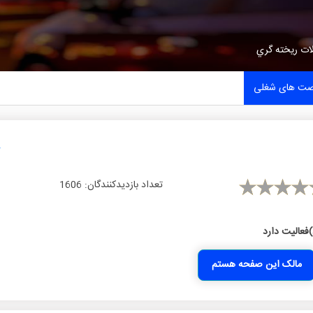
ات ريخته گري
صت های شغلی
تعداد بازدیدکنندگان:
1606
)فعالیت دارد
مالک این صفحه هستم