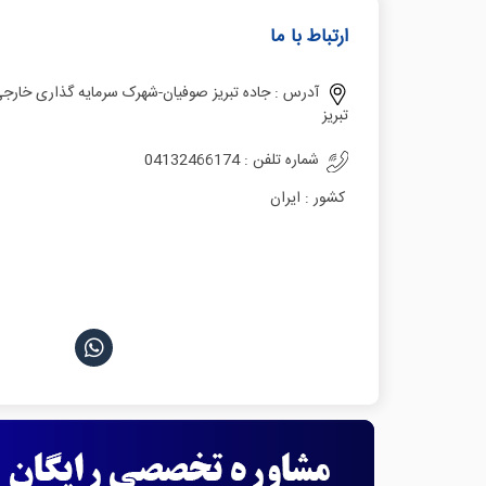
ارتباط با ما
آدرس :
جاده تبریز صوفیان-شهرک سرمایه گذاری خارج
تبریز
شماره تلفن :
04132466174
کشور :
ایران