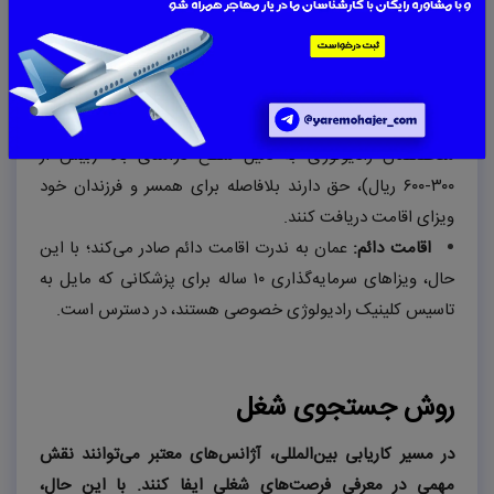
انواع ویزا و وضعیت اقامت
ویزای کار (
Work Visa
):
معمولاً
۲
سال اعتبار دارد و تا زمانی
که فرد در استخدام آن مرکز است، قابل تمدید است.
ویزای الحاق به خانواده (
Family Joining Visa
):
متخصصان رادیولوژی به دلیل سطح درآمدی بالا (بیش از
۳۰۰-۶۰۰
ریال)، حق دارند بلافاصله برای همسر و فرزندان خود
ویزای اقامت دریافت کنند.
اقامت دائم:
عمان به ندرت اقامت دائم صادر می‌کند؛ با این
حال، ویزاهای سرمایه‌گذاری
۱۰
ساله برای پزشکانی که مایل به
تاسیس کلینیک رادیولوژی خصوصی هستند، در دسترس است.
روش جستجوی شغل
در مسیر کاریابی بین‌المللی، آژانس‌های معتبر می‌توانند نقش
مهمی در معرفی فرصت‌های شغلی ایفا کنند. با این حال،