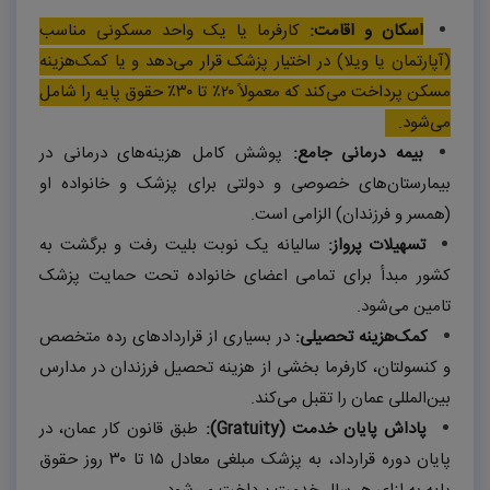
اسکان و اقامت:
کارفرما یا یک واحد مسکونی مناسب
(آپارتمان یا ویلا) در اختیار پزشک قرار می‌دهد و یا کمک‌هزینه
مسکن پرداخت می‌کند که معمولاً ۲۰٪ تا ۳۰٪ حقوق پایه را شامل
می‌شود.
بیمه درمانی جامع:
پوشش کامل هزینه‌های درمانی در
بیمارستان‌های خصوصی و دولتی برای پزشک و خانواده او
(همسر و فرزندان) الزامی است.
تسهیلات پرواز:
سالیانه یک نوبت بلیت رفت و برگشت به
کشور مبدأ برای تمامی اعضای خانواده تحت حمایت پزشک
تامین می‌شود.
کمک‌هزینه تحصیلی:
در بسیاری از قراردادهای رده متخصص
و کنسولتان، کارفرما بخشی از هزینه تحصیل فرزندان در مدارس
بین‌المللی عمان را تقبل می‌کند.
پاداش پایان خدمت (
Gratuity
):
طبق قانون کار عمان، در
پایان دوره قرارداد، به پزشک مبلغی معادل
۱۵
تا
۳۰
روز حقوق