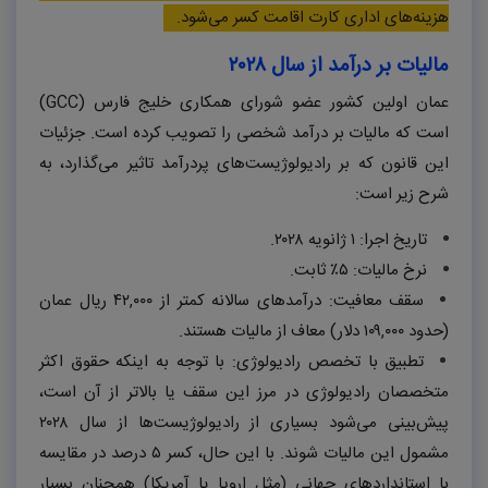
هزینه‌های اداری کارت اقامت کسر می‌شود.
مالیات بر درآمد از سال
۲۰۲۸
عمان اولین کشور عضو شورای همکاری خلیج فارس (
GCC
)
است که مالیات بر درآمد شخصی را تصویب کرده است. جزئیات
این قانون که بر رادیولوژیست‌های پردرآمد تاثیر می‌گذارد، به
شرح زیر است:
تاریخ اجرا:
۱
ژانویه
۲۰۲۸.
نرخ مالیات:
۵٪
ثابت.
سقف معافیت: درآمدهای سالانه کمتر از
۴۲,۰۰۰
ریال عمان
(حدود
۱۰۹,۰۰۰
دلار) معاف از مالیات هستند.
تطبیق با تخصص رادیولوژی: با توجه به اینکه حقوق اکثر
متخصصان رادیولوژی در مرز این سقف یا بالاتر از آن است،
پیش‌بینی می‌شود بسیاری از رادیولوژیست‌ها از سال
۲۰۲۸
مشمول این مالیات شوند. با این حال، کسر
۵
درصد در مقایسه
با استانداردهای جهانی (مثل اروپا یا آمریکا) همچنان بسیار