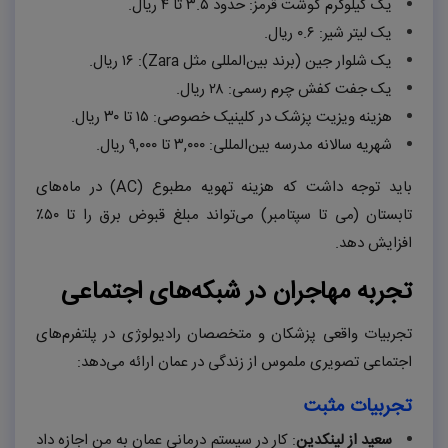
یک کیلوگرم گوشت قرمز: حدود
۳.۵
تا
۴
ریال.
یک لیتر شیر:
۰.۶
ریال.
یک شلوار جین (برند بین‌المللی مثل
Zara
):
۱۶
ریال.
یک جفت کفش چرم رسمی:
۲۸
ریال.
هزینه ویزیت پزشک در کلینیک خصوصی:
۱۵
تا
۳۰
ریال.
شهریه سالانه مدرسه بین‌المللی:
۳,۰۰۰
تا
۹,۰۰۰
ریال.
باید توجه داشت که هزینه تهویه مطبوع (
AC
) در ماه‌های
تابستان (می تا سپتامبر) می‌تواند مبلغ قبوض برق را تا
۵۰٪
افزایش دهد.
تجربه مهاجران در شبکه‌های اجتماعی
تجربیات واقعی پزشکان و متخصصان رادیولوژی در پلتفرم‌های
اجتماعی تصویری ملموس از زندگی در عمان ارائه می‌دهد:
تجربیات مثبت
سعید از لینکدین
: کار در سیستم درمانی عمان به من اجازه داد