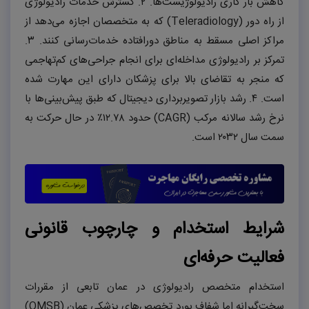
کاهش بار کاری رادیولوژیست‌ها.
۲.
گسترش خدمات رادیولوژی
از راه دور (
Teleradiology
) که به متخصصان اجازه می‌دهد از
مراکز اصلی مسقط به مناطق دورافتاده خدمات‌رسانی کنند.
۳.
تمرکز بر رادیولوژی مداخله‌ای برای انجام جراحی‌های کم‌تهاجمی
که منجر به تقاضای بالا برای پزشکان دارای این مهارت شده
است.
۴.
رشد بازار تصویربرداری دیجیتال که طبق پیش‌بینی‌ها با
نرخ رشد سالانه مرکب (
CAGR
) حدود
۱۲.۷۸٪
در حال حرکت به
سمت سال
۲۰۳۲
است.
شرایط استخدام و چارچوب قانونی
فعالیت حرفه‌ای
استخدام متخصص رادیولوژی در عمان تابعی از مقررات
سخت‌گیرانه اما شفاف بورد تخصص‌های پزشکی عمان (
OMSB
)