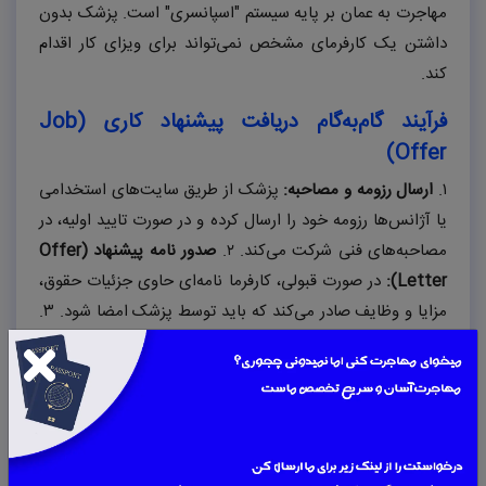
مهاجرت به عمان بر پایه سیستم "اسپانسری" است. پزشک بدون
داشتن یک کارفرمای مشخص نمی‌تواند برای ویزای کار اقدام
کند.
فرآیند گام‌به‌گام دریافت پیشنهاد کاری (
Job
)
Offer
۱.
ارسال رزومه و مصاحبه:
پزشک از طریق سایت‌های استخدامی
یا آژانس‌ها رزومه خود را ارسال کرده و در صورت تایید اولیه، در
مصاحبه‌های فنی شرکت می‌کند.
۲.
صدور نامه پیشنهاد (
Offer
Letter
):
در صورت قبولی، کارفرما نامه‌ای حاوی جزئیات حقوق،
مزایا و وظایف صادر می‌کند که باید توسط پزشک امضا شود.
۳.
تاییدیه
OMSB
:
کارفرما مدارک پزشک را برای دریافت تاییدیه
نهایی به بورد تخصص‌های پزشکی عمان ارسال می‌کند.
۴.
درخواست ویزا:
پس از دریافت تاییدیه‌های پزشکی و امنیتی،
کارفرما برای صدور ویزای کار در پلیس سلطنتی عمان (
ROP
)
اقدام می‌کند.