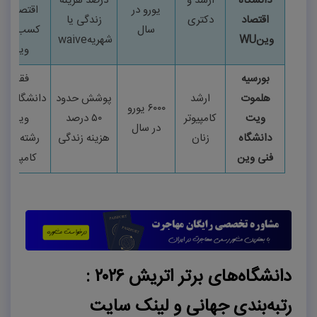
دانشگاه
ارشد و
درصد هزینه
یورو در
اقتصاد و
اقتصاد
دکتری
زندگی یا
سال
کسب‌وکار
وین
WU
شهریه
waive
وین
بورسیه
فقط
هلموت
ارشد
پوشش حدود
دانشگاه فن
۶۰۰۰
یورو
ویت
کامپیوتر
۵۰
درصد
وین
در سال
دانشگاه
زنان
هزینه زندگی
رشته‌های
فنی وین
کامپیوتر
دانشگاه‌های برتر اتریش
۲۰۲۶ :
رتبه‌بندی جهانی و لینک سایت