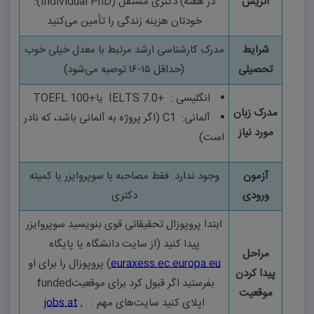
اتریش
در هفته)
دکتری مستقل
(
Individual PhD
):
خودتان هزینه زندگی را تأمین می‌کنید
شرایط
مدرک کارشناسی ارشد مرتبط با معدل خیلی خوب
تحصیلی
(حداقل
۱۵-۱۶
توصیه می‌شود)
انگلیسی
:
IELTS 7.0+
یا
TOEFL 100+
مدرک زبان
آلمانی
:
C1
(اگر پروژه به آلمانی باشد، که نادر
مورد نیاز
است)
آزمون
وجود ندارد. فقط مصاحبه با سوپروایزر یا کمیته
ورودی
دکتری
ابتدا پروپوزال تحقیقاتی قوی بنویسید سوپروایزر
پیدا کنید (از سایت دانشگاه یا پایگاه
مراحل
euraxess.ec.europa.eu
)
پروپوزال را برای او
پیدا کردن
بفرستید اگر قبول کرد برای موقعیت
funded
موقعیت
اپلای کنید سایت‌های مهم
:
,
jobs.at