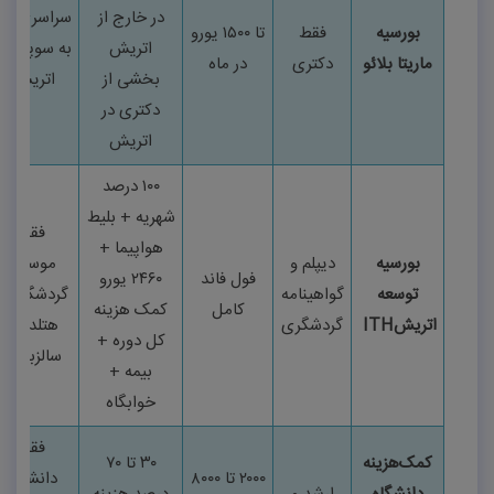
در خارج از
سراسری نیا
بورسیه
فقط
تا
۱۵۰۰
یورو
اتریش
به سوپروایز
ماریتا بلائو
دکتری
در ماه
بخشی از
اتریشی
دکتری در
اتریش
۱۰۰
درصد
شهریه + بلیط
فقط
هواپیما +
بورسیه
دیپلم و
موسسه
فول فاند
۲۴۶۰
یورو
توسعه
گواهینامه
گردشگری و
کامل
کمک هزینه
اتریش
ITH
گردشگری
هتلداری
کل دوره +
سالزبورگ
بیمه +
خوابگاه
فقط
کمک‌هزینه
۳۰
تا
۷۰
۲۰۰۰
تا
۸۰۰۰
دانشگاه