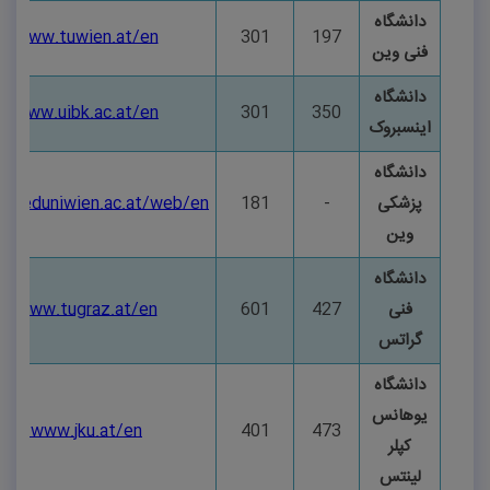
دانشگاه
://www.tuwien.at/en/
301
197
فنی وین
دانشگاه
//www.uibk.ac.at/en/
301
350
اینسبروک
دانشگاه
پزشکی
-
181
.meduniwien.ac.at/web/en/
وین
دانشگاه
فنی
427
601
://www.tugraz.at/en/
گراتس
دانشگاه
یوهانس
s://www.jku.at/en/
401
473
کپلر
لینتس