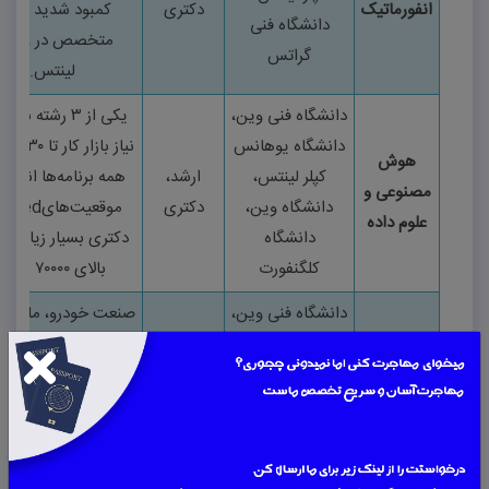
انفورماتیک
دکتری
کمبود شدید نیرو
دانشگاه فنی
متخصص در وین 
گراتس
لینتس
.
دانشگاه فنی وین،
یکی از
۳
رشته برتر م
دانشگاه یوهانس
نیاز بازار کار تا
۲۰۳۰.
ت
هوش
کپلر لینتس،
ارشد،
همه برنامه‌ها انگلی
مصنوعی و
دانشگاه وین،
دکتری
موقعیت‌های
unded
علوم داده
دانشگاه
دکتری بسیار زیاد. ح
کلگنفورت
بالای
۷۰۰۰۰
یورو
.
دانشگاه فنی وین،
صنعت خودرو، ماشین‌
دانشگاه فنی
و رباتیک اتریش
مهندسی
کارشناسی،
گراتس، دانشگاه
(شرکت‌هایی مثل
VL
مکانیک و
ارشد،
مونتان لئوبن،
Magna
)
نیروی مت
رباتیک
دکتری
دانشگاه
زیاد می‌خواهند. حق
اینسبروک
شروع
۵۵۰۰۰-۷۰۰۰۰
یو