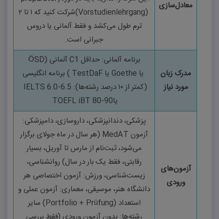
معادل‌سازی
(Vorstudienlehrgang)
شرکت کنید که
۱
تا
۲
ترم طول می‌کشد و فقط آلمانی یا دروس
جبرانی است
.
برنامه آلمانی: حداقل
C1
آلمانی
(
ÖSD
مدرک زبان
یا
Goethe
یا
TestDaF
)
برنامه انگلیسی
مورد نیاز
(کمتر از
۱۰
درصد رشته‌ها)
:
IELTS 6.0-6.5
یا
TOEFL iBT 80-90
پزشکی، دندانپزشکی، داروسازی، دامپزشکی:
آزمون
MedAT
(هر سال در ماه جولای برگزار
می‌شود، ثبت‌نام از مارس تا آوریل، بسیار
رقابتی، فقط یک بار در سال)
روانشناسی،
آزمون‌های
زیست‌شناسی، ورزش: آزمون اختصاصی هر
ورودی
دانشگاه هنر، موسیقی، معماری: آزمون عملی و
استعداد
(Portfolio + Prüfung)
سایر
رشته‌ها: بدون آزمون ورودی (فقط بررسی