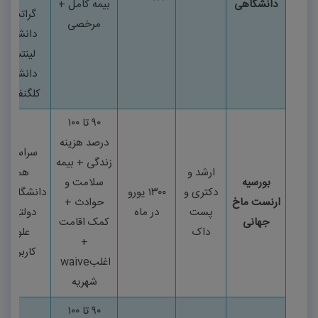
دانشگاهی
بیمه کامل +
گراتس،
مرخصی
دانشگاه
لینتس،
دانشگاه
کلگنفورت
۹۰
تا
۱۰۰
درصد هزینه
سراسری
زندگی + بیمه
ارشد و
همه
بورسیه
سلامت و
دکتری و
۱۳۰۰
یورو
دانشگاه‌ها
ارنست ماخ
حوادث +
پست
در ماه
دولتی و
جهانی
کمک اقامت
داک
علوم
+
کاربردی
اغلب
waive
شهریه
۹۰
تا
۱۰۰