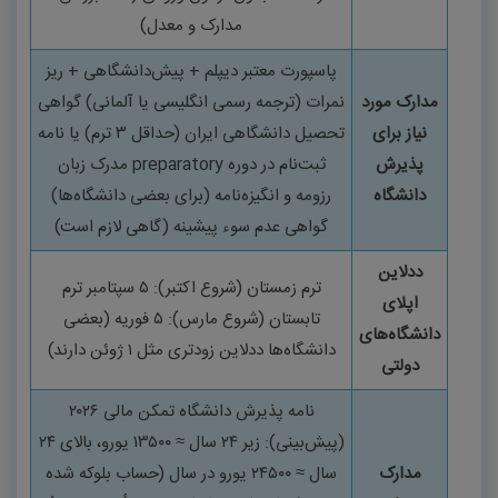
مدارک و معدل)
پاسپورت معتبر دیپلم + پیش‌دانشگاهی + ریز
مدارک مورد
نمرات (ترجمه رسمی انگلیسی یا آلمانی)
گواهی
نیاز برای
تحصیل دانشگاهی ایران (حداقل
۳
ترم) یا نامه
پذیرش
ثبت‌نام در دوره
preparatory
مدرک زبان
دانشگاه
رزومه و انگیزه‌نامه (برای بعضی دانشگاه‌ها)
گواهی عدم سوء پیشینه (گاهی لازم است)
ددلاین
ترم زمستان (شروع اکتبر):
۵
سپتامبر ترم
اپلای
تابستان (شروع مارس):
۵
فوریه (بعضی
دانشگاه‌های
دانشگاه‌ها ددلاین زودتری مثل
۱
ژوئن دارند)
دولتی
نامه پذیرش دانشگاه تمکن مالی
۲۰۲۶
(
پیش‌بینی): زیر
۲۴
سال ≈
۱۳۵۰۰
یورو، بالای
۲۴
مدارک
سال ≈
۲۴۵۰۰
یورو در سال (حساب بلوکه شده