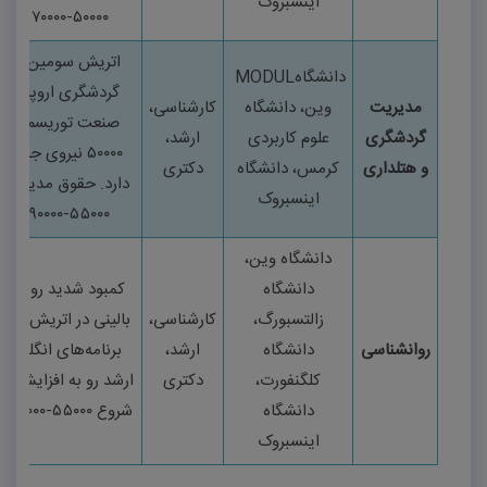
اینسبروک
۵۰۰۰۰-۷۰۰۰۰
یورو
اتریش سومین مقص
دانشگاه
MODUL
گردشگری اروپا اس
مدیریت
وین، دانشگاه
کارشناسی،
صنعت توریسم سالا
گردشگری
علوم کاربردی
ارشد،
۵۰۰۰۰
نیروی جدید نی
و هتلداری
کرمس، دانشگاه
دکتری
دارد. حقوق مدیران 
اینسبروک
۵۵۰۰۰-۹۰۰۰۰
یورو
دانشگاه وین،
دانشگاه
کمبود شدید روانشن
زالتسبورگ،
کارشناسی،
بالینی در اتریش و آل
روانشناسی
دانشگاه
ارشد،
برنامه‌های انگلیسی 
کلگنفورت،
دکتری
ارشد رو به افزایش. 
دانشگاه
شروع
۵۵۰۰۰-۷۵۰۰۰
ی
اینسبروک