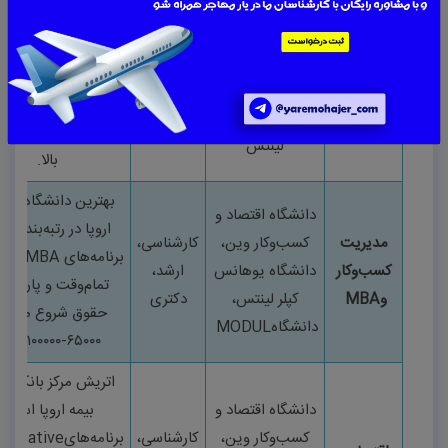
به دلیل توسعه انر
دانشگاه فنی وین،
تجدیدپذیر و نیمه‌رسا
مهندسی
دانشگاه فنی
کارشناسی،
(شرکت
Infineon
برق و
گراتس، دانشگاه
ارشد،
ویلاخ) بسیار پرتقاض
الکترونیک
یوهانس کپلر
دکتری
حقوق شروع
۶۰۰۰۰
یور
لینتس
بالا
.
بهترین دانشگاه اقت
دانشگاه اقتصاد و
اروپا در رتبه‌بندی
T.
مدیریت
کسب‌وکار وین،
کارشناسی،
برنامه‌های
MBA
انگ
کسب‌وکار
دانشگاه یوهانس
ارشد،
تمام‌وقت و پاره‌وق
و
MBA
کپلر لینتس،
دکتری
حقوق شروع مدیرا
دانشگاه
MODUL
۶۵۰۰۰-۱۰۰۰۰۰
یورو
اتریش مرکز بانکدار
دانشگاه اقتصاد و
بیمه اروپا است.
کسب‌وکار وین،
کارشناسی،
برنامه‌های
ntitative