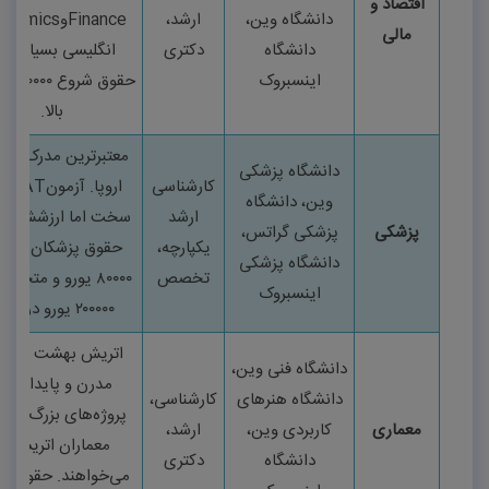
اقتصاد و
دانشگاه وین،
ارشد،
Finance
و
onomics
مالی
دانشگاه
دکتری
انگلیسی بسیار قوی
اینسبروک
حقوق شروع
۶۰۰۰۰
یور
بالا
.
معتبرترین مدرک پز
دانشگاه پزشکی
کارشناسی
اروپا. آزمون
edAT
وین، دانشگاه
ارشد
سخت اما ارزشش را د
پزشکی
پزشکی گراتس،
یکپارچه،
حقوق پزشکان عمو
دانشگاه پزشکی
تخصص
۸۰۰۰۰
یورو و متخصص
اینسبروک
۲۰۰۰۰۰
یورو در سال
اتریش بهشت معما
دانشگاه فنی وین،
مدرن و پایدار. اکث
دانشگاه هنرهای
کارشناسی،
پروژه‌های بزرگ اروپ
معماری
کاربردی وین،
ارشد،
معماران اتریشی را
دانشگاه
دکتری
می‌خواهند. حقوق ش