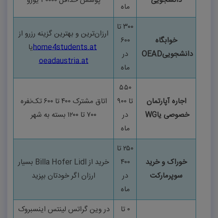
دانشجویی
پوشش حداقل
۳۰۰۰۰
یورو
ماه
۳۰۰
تا
ارزان‌ترین و بهترین گزینه رزرو از
خوابگاه
۶۰۰
home4students.at
یا
دانشجویی
OEAD
در
oeadaustria.at
ماه
۵۵۰
اجاره آپارتمان
تا
۹۰۰
اتاق مشترک
۴۰۰
تا
۶۰۰
تک‌نفره
خصوصی یا
WG
در
۷۰۰
تا
۱۲۰۰
بسته به شهر
ماه
۲۵۰
تا
خوراک و خرید
۴۰۰
خرید از
Billa Hofer Lidl
بسیار
سوپرمارکت
در
ارزان اگر خودتان بپزید
ماه
۰
تا
در وین گراتس لینتس اینسبروک