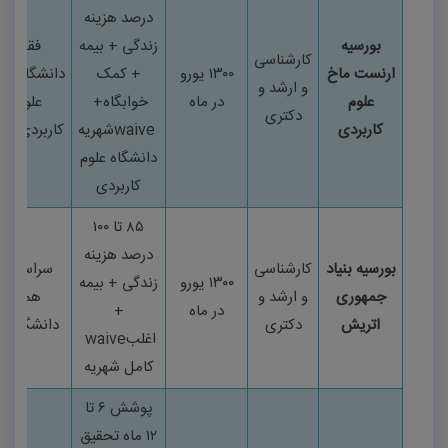
درصد هزینه
بورسیه
زندگی + بیمه
فقط
کارشناسی
ارنست ماخ
۱۳۰۰
یورو
+ کمک
دانشگاه‌ها
و ارشد و
علوم
در ماه
خوابگاه
+
علوم
دکتری
کاربردی
waive
شهریه
کاربردی
FH
دانشگاه علوم
کاربردی
۸۵
تا
۱۰۰
درصد هزینه
بورسیه بنیاد
کارشناسی
سراسری
۱۳۰۰
یورو
زندگی + بیمه
جمهوری
و ارشد و
همه
در ماه
+
اتریش
دکتری
دانشگاه‌ها
اغلب
waive
کامل شهریه
پوشش
۶
تا
۱۲
ماه تحقیق