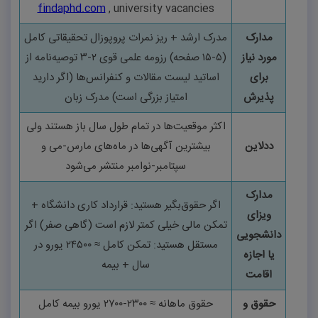
findaphd.com
, university vacancies
مدارک
مدرک ارشد + ریز نمرات پروپوزال تحقیقاتی کامل
مورد نیاز
(
۵-۱۵
صفحه)
رزومه علمی قوی
۲-۳
توصیه‌نامه از
برای
اساتید لیست مقالات و کنفرانس‌ها (اگر دارید
پذیرش
امتیاز بزرگی است)
مدرک زبان
اکثر موقعیت‌ها در تمام طول سال باز هستند ولی
ددلاین
بیشترین آگهی‌ها در ماه‌های مارس-می و
سپتامبر-نوامبر منتشر می‌شود
مدارک
اگر حقوق‌بگیر هستید: قرارداد کاری دانشگاه +
ویزای
تمکن مالی خیلی کمتر لازم است (گاهی صفر)
اگر
دانشجویی
مستقل هستید: تمکن کامل ≈
۲۴۵۰۰
یورو در
یا اجازه
سال + بیمه
اقامت
حقوق و
حقوق ماهانه ≈
۲۳۰۰-۲۷۰۰
یورو
بیمه کامل