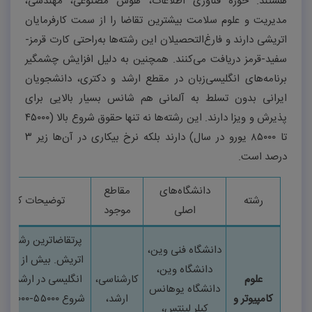
هستند. حوزه فناوری اطلاعات، هوش مصنوعی، مهندسی،
مدیریت و علوم سلامت بیشترین تقاضا را از سمت کارفرمایان
اتریشی دارند و فارغ‌التحصیلان این رشته‌ها به‌راحتی کارت قرمز-
سفید-قرمز دریافت می‌کنند. همچنین به دلیل افزایش چشمگیر
برنامه‌های انگلیسی‌زبان در مقطع ارشد و دکتری، دانشجویان
ایرانی بدون تسلط به آلمانی هم شانس بسیار بالایی برای
پذیرش و ویزا دارند. این رشته‌ها نه تنها حقوق شروع بالا (
۴۵۰۰۰
تا
۸۵۰۰۰
یورو در سال) دارند بلکه نرخ بیکاری در آن‌ها زیر
۳
درصد است
.
دانشگاه‌های
مقاطع
رشته
توضیحات کامل
اصلی
موجود
پرتقاضاترین رشته در
دانشگاه فنی وین،
اتریش. بیش از
۷۰
برن
دانشگاه وین،
علوم
کارشناسی،
انگلیسی در ارشد. ح
دانشگاه یوهانس
کامپیوتر و
ارشد،
شروع
۵۵۰۰۰-۸۵۰۰۰
ی
کپلر لینتس،