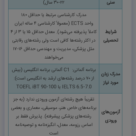
سنی
۲۲-۳۰
سال)
مدرک کارشناسی مرتبط یا حداقل
۱۸۰
واحد
ECTS
(معمولاً کارشناسی
۴
ساله ایران
شرایط
کاملاً پذیرفته می‌شود). معدل حداقل
۱۵
یا
۳
از
۴
تحصیلی
در اکثر رشته‌ها کافی است ولی رشته‌های رقابتی
مثل پزشکی، مدیریت و مهندسی حداقل
۱۶-۱۷
می‌خواهند
برنامه آلمانی
:
C1
آلمانی برنامه انگلیسی (بیش
مدرک زبان
از
۷۰
درصد رشته‌های ارشد به انگلیسی است)
:
مورد نیاز
IELTS 6.5-7.0
یا
TOEFL iBT 90-100
تقریباً هیچ رشته‌ای آزمون ورودی ندارد (به جز
برنامه‌های خاص هنر، موسیقی، معماری و بعضی
آزمون‌های
رشته‌های پزشکی پیشرفته). پذیرش فقط بر
ورودی
اساس رزومه، معدل، انگیزه‌نامه و توصیه‌نامه
است