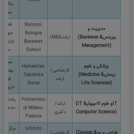
مکانیک،
عمران
Bocconi,
اقتصاد
مدیریت و
Bologna
جهانی،
بیزینس
(Business &
ارشد
/MBA
Business
بازاریابی
Management)
School
مالی
سیستم
پزشکی و علوم
Humanitas,
کارشناسی/
بهداشت
زیستی
(Medicine &
Sapienza
ارشد
قوی،
Roma
Life Sciences)
داروساز
Politecnico
رشد
tech
IT
و علوم کامپیوتر
(IT &
ارشد/
di Milano,
داده‌کاوی
Computer Science)
دکتری
AI
Padova
Istituto
مرکز جهان
طراحی و مد
(Design &
کارشناسی/