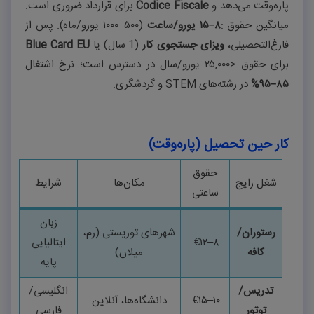
پاره‌وقت می‌دهد و
Codice Fiscale
برای قرارداد ضروری است.
میانگین حقوق
:
۸
–
۱۵
یورو/ساعت
(
۵۰۰
–
۱۰۰۰
یورو/ماه). پس از
فارغ‌التحصیلی،
ویزای جستجوی کار
(1
سال) یا
Blue Card EU
برای حقوق
>
۲۵,۰۰۰
یورو/سال در دسترس است؛ نرخ اشتغال
۸۵
–
۹۵%
در رشته‌های
STEM
و گردشگری
.
کار حین تحصیل (پاره‌وقت)
حقوق
شغل رایج
مکان‌ها
شرایط
ساعتی
زبان
رستوران/
شهرهای توریستی (رم،
۸
–
۱۲
€
ایتالیایی
کافه
میلان)
پایه
تدریس/
انگلیسی/
۱۰
–
۱۵
€
دانشگاه‌ها، آنلاین
توتور
فارسی