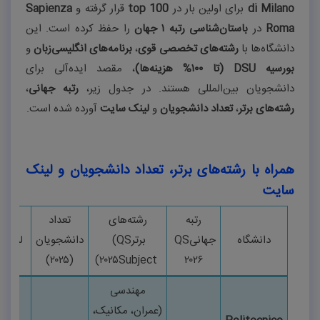
di Milano
برای اولین بار در
top 100
قرار گرفته و
Sapienza
Roma
در
باستان‌شناسی رتبه
۱
جهان
را حفظ کرده است. این
دانشگاه‌ها با
رشته‌های تخصصی قوی
،
برنامه‌های انگلیسی‌زبان
و
بورسیه
DSU
(تا
۱۰۰%
هزینه‌ها)
، مقصد ایده‌آلی برای
دانشجویان بین‌المللی هستند. در جدول زیر،
رتبه جهانی
،
رشته‌های برتر
،
تعداد دانشجویان
و
لینک سایت
آورده شده است
.
همراه با رشته‌های برتر، تعداد دانشجویان و لینک
سایت
رتبه
رشته‌های
تعداد
دانشگاه
جهانی
QS
برتر
(QS
دانشجویان
لینک 
)
۲۰۲۵
(
)
۲۰۲۵
Subject
۲۰۲۶
مهندسی
(عمران، مکانیک،