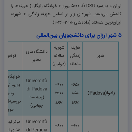
ارزان و بورسیه
DSU
(تا
۵۰۰۰
یورو + خوابگاه رایگان) هزینه‌ها را
کاهش می‌دهد. شهرهای زیر بر اساس
هزینه زندگی + شهریه
ارزان‌ترین هستند (داده‌های
۲۰۲۵–۲۰۲۶
)
:
۵
شهر ارزان برای دانشجویان بین‌المللی
هزینه
شهریه
دانشگاه‌های
شهر
زندگی
سالانه
توضیح
معتبر
ماهانه
(دولتی)
خوابگاه
۲۵۰
Università
۶۵۰
–
۹۰۰
–
یورو، نزدیک
di Padova
پادوا
(Padova)
۸۵۰
۲۵۰۰
ونیز،
(رتبه
۲۰۰
یورو
یورو
بورسیه
DSU
جهانی)
قوی
Università
مرکز اومبریا،
–
۸۰۰
–
۶۰۰
di Perugia
غذای ارزان،