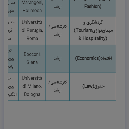
Marangoni,
مد (میلان
Fashion)
ارشد
Polimoda
فلورانس
گردشگری و
Università
۶۰
میلیو
کارشناسی/
مهمان‌نوازی
(Tourism
di Perugia,
گردشگر
ارشد
& Hospitality)
Roma
سالانه
تجارت
Bocconi,
اقتصاد
(Economics)
ارشد
بین‌الملل
Siena
بانکداری
Università
حقوق
کارشناسی/
حقوق
(Law)
di Milano,
بین‌الملل
ارشد
Bologna
انگلیسی‌زب