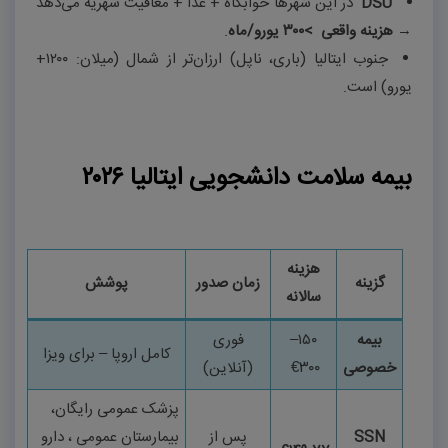
DSU
در این شهرها خوابگاه + غذا + معافیت شهریه می‌دهد
→
هزینه واقعی
<
۳۰۰
یورو/ماه
.
جنوب ایتالیا (باری، ناپل) ارزان‌تر از شمال (میلان:
۱۲۰۰+
یورو) است
.
بیمه سلامت دانشجویی ایتالیا ۲۰۲۶
هزینه
گزینه
زمان صدور
پوشش
سالانه
بیمه
۱۵۰
–
فوری
کامل اروپا – برای ویزا
خصوصی
۳۰۰
€
(آنلاین)
پزشک عمومی رایگان،
SSN
پس از
بیمارستان عمومی ، دارو