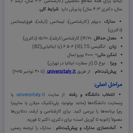
ایتالیا برای همه مقاطع تحصیلی (کارشناسی
۳-۶
سال، ارشد
۲
سال، دکتری
۳-۴
سال) پذیرش دارد
.
شرایط کلی
:
مدارک
:
دیپلم (کارشناسی)، لیسانس (ارشد)، فوق‌لیسانس
(دکتری)
معدل حداقل
:
۱۴/۲۰
(
کارشناسی/ارشد)،
۱۵/۲۰ (
دکتری)
زبان
:
انگلیسی
(IELTS
۶-۶.۵
)
یا ایتالیایی
(B2)
تمکن مالی
: ≈
۶۰۰۰
یورو/سال
ویزا
:
نوع
D
(از سفارت ایتالیا در تهران)
پیش‌ثبت‌نام
:
از طریق
universitaly.it
(تا
۳۰
نوامبر
۲۰۲۵
)
مراحل اصلی
:
انتخاب دانشگاه و رشته
:
از سایت
universitaly.it
یا
وبسایت دانشگاه‌ها (مانند بولونیا، پلی‌تکنیک میلان یا ساپینزا
رم) برنامه‌ها را بررسی کنید. برای کارشناسی و ارشد، ددلاین‌ها
معمولاً ژانویه تا آوریل است؛ برای دکتری، اکتبر تا فوریه
.
آماده‌سازی مدارک و پیش‌ثبت‌نام
:
مدارک را ترجمه رسمی