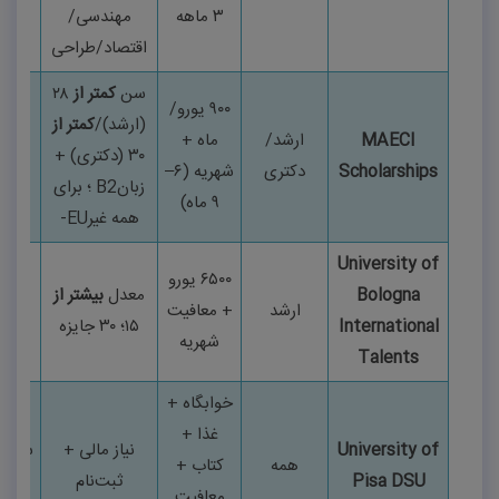
۳
ماهه
مهندسی/
اقتصاد/طراحی
سن
کمتر از
۲۸
۹۰۰
یورو/
(ارشد)
/
کمتر از
MAECI
ارشد/
ماه +
مه–
۳۰
(دکتری) +
Scholarships
دکتری
شهریه (
۶–
ژوئن
زبان
B2
؛ برای
۹
ماه)
همه غیر
-EU
University of
۶۵۰۰
یورو
Bologna
معدل
بیشتر از
مه
ارشد
+ معافیت
International
۱۵
؛
۳۰
جایزه
۲۰۲۶
شهریه
Talents
خوابگاه +
غذا +
University of
نیاز مالی +
سپتام
همه
کتاب +
Pisa DSU
ثبت‌نام
۲۰۲۶
معافیت