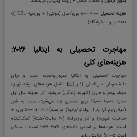
بدون آزمون
و فقط با معدل + رزومه پذیرش می‌دهند
.
هزینه تحصیل
:
۱۰۰۰-۵۰۰۰
یورو/سال (دولتی) + بورسیه
DSU
(تا
۵۰۰۰
یورو + خوابگاه).
مهاجرت تحصیلی به ایتالیا ۲۰۲۶:
هزینه‌های کلی
مهاجرت تحصیلی به ایتالیا مقرون‌به‌صرفه است و برای
دانشجویان بین‌المللی (غیر
-EU)
شامل هزینه‌های اولیه (ویزا،
بلیط، بیمه) و جاری (شهریه، زندگی) می‌شود. کل هزینه سال اول
حدود
۱۰,۰۰۰–۱۵,۰۰۰
یورو تخمین زده می‌شود، بسته به شهر
(میلان/رم گران‌تر از بولونیا/پادوا). بورسیه
DSU (
تا
۵۰۰۰
یورو +
معافیت شهریه) و کار پاره‌وقت (
۲۰
ساعت/هفته) کمک‌کننده
است. هزینه‌ها بر اساس داده‌های
۲۰۲۵–۲۰۲۶
است و ممکن
است
۵–۱۰%
افزایش یابد
.