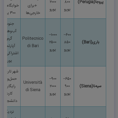
پروجا
(Perugia)
۸۰۰
۲۰۰۰
+
برای
خوابگاه
۰–
یورو
یورو
خارجی‌ها
۳۰۰
یورو
جنوب،
آب‌وهوای
–
۱۰۰۰
–
۶۰۰
Politecnico
گرم،
باری
(Bari)
۸۵۰
۲۵۰۰
di Bari
آپارتمان
یورو
یورو
اشتراکی
۲۵۰
یورو
شهر تاریخی،
۶۵۰
–
۹۰۰
–
حمل‌ونقل
Università
سیه‌نا
(Siena)
۹۰۰
۲۰۰۰
رایگان با
di Siena
یورو
یورو
کارت
دانشجویی
نزدیک