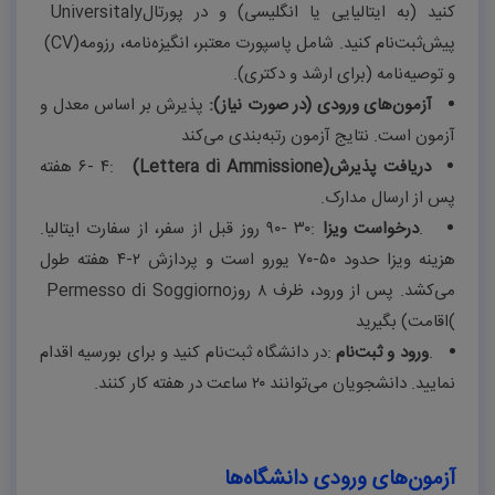
کنید (به ایتالیایی یا انگلیسی) و در پورتال
Universitaly
پیش‌ثبت‌نام کنید. شامل پاسپورت معتبر، انگیزه‌نامه، رزومه
(CV)
و توصیه‌نامه (برای ارشد و دکتری).
آزمون‌های ورودی (در صورت نیاز):
پذیرش بر اساس معدل و
آزمون است. نتایج آزمون رتبه‌بندی می‌کند
دریافت پذیرش
(Lettera di Ammissione)
:
۴ -۶
هفته
پس از ارسال مدارک
.
.
درخواست ویزا
:
۳۰ -۹۰
روز قبل از سفر، از سفارت ایتالیا.
هزینه ویزا حدود
۵۰-۷۰
یورو است و پردازش
۲-۴
هفته طول
می‌کشد. پس از ورود، ظرف
۸
روز
Permesso di Soggiorno
(
اقامت) بگیرید
.
ورود و ثبت‌نام
:
در دانشگاه ثبت‌نام کنید و برای بورسیه اقدام
نمایید. دانشجویان می‌توانند
۲۰
ساعت در هفته کار کنند
.
آزمون‌های ورودی دانشگاه‌ها