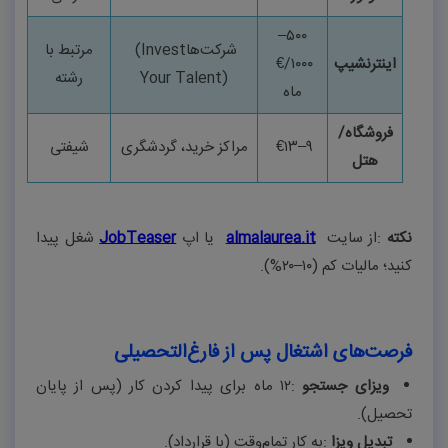
–
۵۰۰
شرکت‌ها
(Invest
مرتبط با
اینترنشیپ
۱۰۰۰
€/
Your Talent)
رشته
ماه
فروشگاه/
۹
–
۱۳
€
مراکز خرید، گردشگری
شیفتی
هتل
نکته
:
از سایت
almalaurea.it
یا اپ
JobTeaser
شغل پیدا
کنید؛ مالیات کم (
۱۰–۲۰%
)
.
فرصت‌های اشتغال پس از فارغ‌التحصیلی
ویزای جستجو
:
۱۲
ماه برای پیدا کردن کار (پس از پایان
تحصیل).
تبدیل ویزا
:
به کار تمام‌وقت (با قرارداد).