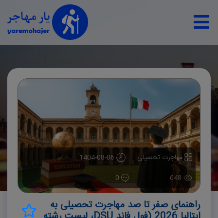
مهاجرت تحصیلی
1404-08-06
0
648
راهنمای صفر تا صد مهاجرت تحصیلی به
ایتالیا 2026 (فول فاند DSU، لیست رشته