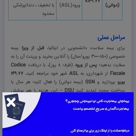
€
۱۴۹.۷۷
(دولتی)
ورود
(ASL)
با تخفیف ، دندانپزشکی
محدود
مراحل عملی
برای بیمه سلامت دانشجویی در ایتالیا،
قبل از ویزا
بیمه
خصوصی (
۱۵۰–۳۰۰
یورو/سال) را آنلاین بخرید و پرینت آن را به
سفارت بدهید؛
پس از ورود
(ظرف
۸
روز)، با دریافت
Codice
Fiscale
از شهرداری، به
ASL
شهر خود مراجعه کنید،
۱۴۹.۷۷
یورو
بپردازید و
SSN
(بیمه دولتی) را فعال کنید؛ هر سال با
پرداخت مجدد تمدید کنید
DSU
–
این هزینه را هم پوشش
می‌دهد
.
رشته‌های تحصیلی پرتقاضا در ایتالیا
۲۰۲۶