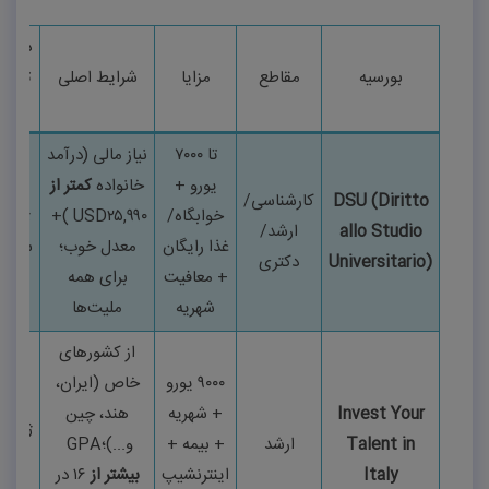
ددلای
بورسیه
مقاطع
مزایا
شرایط اصلی
تقریب
۲۰۲۶
تا
۷۰۰۰
نیاز مالی (درآمد
یورو +
خانواده
کمتر از
DSU (Diritto
کارشناسی/
خوابگاه/
۲۵,۹۹۰
USD
)
+
ژوئیه
allo Studio
ارشد/
غذا رایگان
معدل خوب؛
سپتام
Universitario)
دکتری
+ معافیت
برای همه
شهریه
ملیت‌ها
از کشورهای
۹۰۰۰
یورو
خاص (ایران،
Invest Your
+ شهریه
هند، چین
ژانوی
Talent in
ارشد
+ بیمه +
و...)؛
GPA
آوری
Italy
اینترنشیپ
بیشتر از
۱۶
در