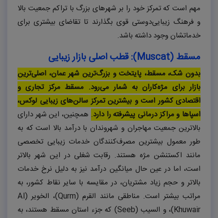
مهم است که تمرکز خود را بر شهرهای بزرگ با تراکم جمعیت بالا
و فرهنگ زیبایی‌دوستی قوی بگذارند تا تقاضای بیشتری برای
خدماتشان وجود داشته باشد.
مسقط (
Muscat
): قطب اصلی بازار زیبایی
بدون شک، مسقط، پایتخت و بزرگ‌ترین شهر عمان، اصلی‌ترین
بازار برای مژه‌کاران به شمار می‌رود. مسقط مرکز تجاری و
اقتصادی کشور است و بیشترین تمرکز سالن‌های زیبایی لوکس،
اسپاها و مراکز درمانی پیشرفته را دارد
.
همچنین، این شهر دارای
بالاترین جمعیت مهاجران و شهروندان با درآمد بالا است که به
طور معمول بیشترین مصرف‌کنندگان خدمات زیبایی تخصصی
مانند اکستنشن مژه هستند. رقابت شغلی در این شهر بالاتر
است، اما در عین حال میانگین درآمد نیز به دلیل نرخ خدمات
بالاتر و حجم زیاد مشتریان، در مقایسه با سایر نقاط کشور، به
مراتب بیشتر است. مناطقی مانند القرم (
Qurm
)، الخویر (
Al
Khuwair
)، و السیب (
Seeb
) که جزء استان مسقط هستند، به