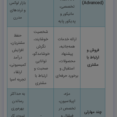
(
Advanced
)
بازار لوکس
تخصصی،
و ترندهای
مانیکور و
مدرن
پدیکور پایه
شخصیت
حفظ
ارائه خدمات
خوشایند،
مشتریان،
همه‌جانبه،
نگرش
فروش و
افزایش
پیشنهاد
خوشامدگو،
ارتباط با
درآمد
محصولات،
توانایی
مشتری
کمیسیونی،
استقبال و
صحبت و
ارتقاء
برخورد حرفه‌ای
ارتباط با
تجربه اسپا
مشتری
مژه،
به حداکثر
اپیلاسیون،
رساندن
تخصص در
بهره‌وری
چند مهارتی
فیشال و
-
نیروی کار