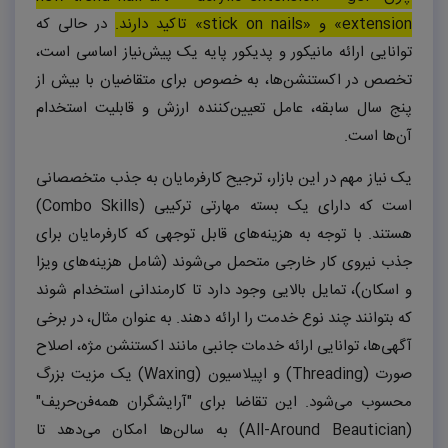
extension
» و «
stick on nails
» تاکید دارند.
در حالی که
توانایی ارائه مانیکور و پدیکور پایه یک پیش‌نیاز اساسی است،
تخصص در اکستنشن‌ها، به خصوص برای متقاضیان با بیش از
پنج سال سابقه، عامل تعیین‌کننده ارزش و قابلیت استخدام
آن‌ها است.
یک نیاز مهم در این بازار، ترجیح کارفرمایان به جذب متخصصانی
است که دارای یک بسته مهارتی ترکیبی (
Combo Skills
)
هستند. با توجه به هزینه‌های قابل توجهی که کارفرمایان برای
جذب نیروی کار خارجی متحمل می‌شوند (شامل هزینه‌های ویزا
و اسکان)، تمایل بالایی وجود دارد تا کارمندانی استخدام شوند
که بتوانند چند نوع خدمت را ارائه دهند. به عنوان مثال، در برخی
آگهی‌ها، توانایی ارائه خدمات جانبی مانند اکستنشن مژه، اصلاح
صورت (
Threading
) و اپیلاسیون (
Waxing
) یک مزیت بزرگ
محسوب می‌شود. این تقاضا برای "آرایشگران همه‌فن‌حریف"
(
All-Around Beautician
) به سالن‌ها امکان می‌دهد تا