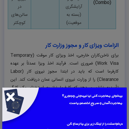
)
Combo
(
آرایشگری
در
(بسته به
سالن‌های
موقعیت)
کوچکتر
الزامات ویزای کار و مجوز وزارت کار
برای ناخن‌کاران خارجی، اخذ ویزای کار موقت (
Temporary
Work Visa
) ضروری است. فرآیند اخذ ویزا عمدتاً بر عهده
کارفرما است که باید در ابتدا مجوز نیروی کار (
Labor
Clearance
) را از وزارت نیروی انسانی عمان دریافت کند. این
تأییدیه نشان می‌دهد که کارفرما نیاز به استخدام یک کارگر
خارجی برای آن موقعیت شغلی دارد.
مدارک ضروری که کارجو باید برای فرآیند ویزا ارائه دهد، شامل
موارد زیر است:
گذرنامه معتبر با حداقل ۶ ماه اعتبار.