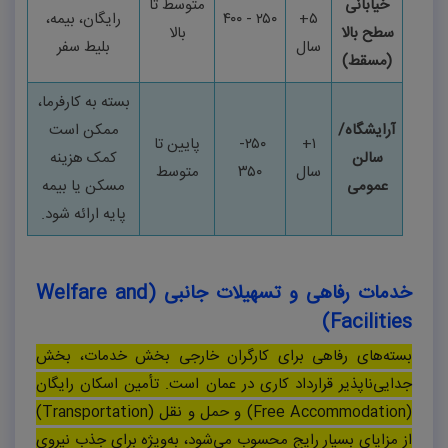
خیابانی
متوسط تا
۵+
۲۵۰
-
۴۰۰
رایگان، بیمه،
سطح بالا
بالا
سال
بلیط سفر
(مسقط)
بسته به کارفرما،
آرایشگاه/
ممکن است
۱
+
۲۵۰
-
پایین تا
سالن
کمک هزینه
سال
۳۵۰
متوسط
عمومی
مسکن یا بیمه
پایه ارائه شود
.
خدمات رفاهی و تسهیلات جانبی (
Welfare and
)
Facilities
بسته‌های رفاهی برای کارگران خارجی بخش خدمات، بخش
جدایی‌ناپذیر قرارداد کاری در عمان است. تأمین اسکان رایگان
(
Free Accommodation
) و حمل و نقل (
Transportation
)
از مزایای بسیار رایج محسوب می‌شود، به‌ویژه برای جذب نیروی