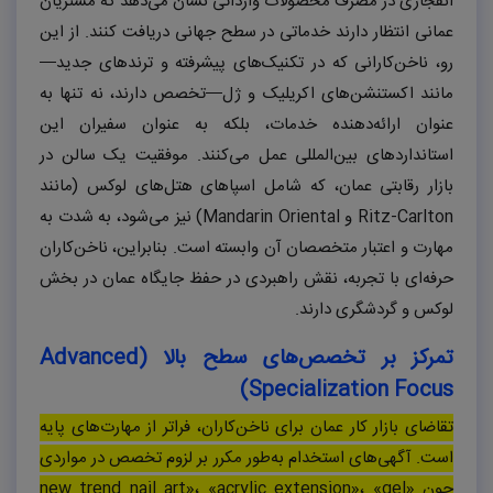
انفجاری در مصرف محصولات وارداتی نشان می‌دهد که مشتریان
عمانی انتظار دارند خدماتی در سطح جهانی دریافت کنند. از این
رو، ناخن‌کارانی که در تکنیک‌های پیشرفته و ترندهای جدید—
مانند اکستنشن‌های اکریلیک و ژل—تخصص دارند، نه تنها به
عنوان ارائه‌دهنده خدمات، بلکه به عنوان سفیران این
استانداردهای بین‌المللی عمل می‌کنند. موفقیت یک سالن در
بازار رقابتی عمان، که شامل اسپاهای هتل‌های لوکس (مانند
Ritz-Carlton و Mandarin Oriental) نیز می‌شود، به شدت به
مهارت و اعتبار متخصصان آن وابسته است. بنابراین، ناخن‌کاران
حرفه‌ای با تجربه، نقش راهبردی در حفظ جایگاه عمان در بخش
لوکس و گردشگری دارند.
تمرکز بر تخصص‌های سطح بالا (
Advanced
)
Specialization Focus
تقاضای بازار کار عمان برای ناخن‌کاران، فراتر از مهارت‌های پایه
است. آگهی‌های استخدام به‌طور مکرر بر لزوم تخصص در مواردی
چون «
«gel
،
«acrylic extension»
،
new trend nail art»