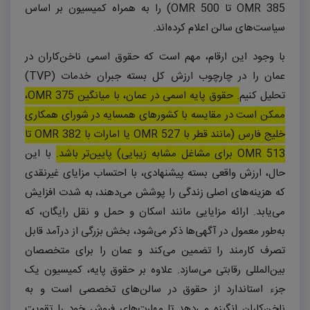
OMR 385
تا
OMR 500
) را به همراه کمیسیون بر اساس
سیاست‌های سالن اعلام کرده‌اند.
با وجود این ارقام، مهم است که حقوق اسمی ناخن‌کاران در
عمان را در چارچوب ارزش کل بسته جبران خدمات (
TVP
)
تحلیل کنیم
. حقوق پایه اسمی در عمان، با میانگین
OMR 375
،
ممکن است در مقایسه با کشورهای همسایه در شورای همکاری
خلیج فارس (مانند قطر با
OMR 527
یا امارات با
OMR 382
تا
OMR 513
برای مشاغل مشابه زیبایی) پایین‌تر باشد.
با این
حال، ارزش واقعی بسته پیشنهادی، با احتساب مزایای غیرنقدی
که هزینه‌های اصلی زندگی را پوشش می‌دهند، به شدت افزایش
می‌یابد. ارائه مزایایی مانند اسکان و حمل و نقل رایگان، که
به‌طور معمول در آگهی‌ها ذکر می‌شود، بخش بزرگی از درآمد قابل
تصرف کارمند را تضمین می‌کند و عمان را برای متخصصان
بین‌المللی رقابتی می‌سازد. علاوه بر حقوق پایه، کمیسیون یک
جزء استاندارد از حقوق در سالن‌های تخصصی است و به
ناخن‌کاران انگیزه می‌دهد تا مهارت‌های فروش خود را تقویت