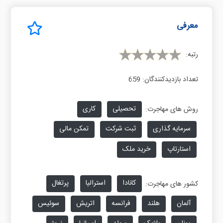
معرفی
رتبه:
تعداد بازدیدکنندگان:
659
تحصیلی
کاری
روش های مهاجرت:
سرمایه گذاری
ثبت شرکت
تمکن مالی
استارتاپ
خرید ملک
کانادا
استرالیا
پرتغال
کشور های مهاجرت:
آلمان
هلند
فرانسه
اتریش
سوئیس