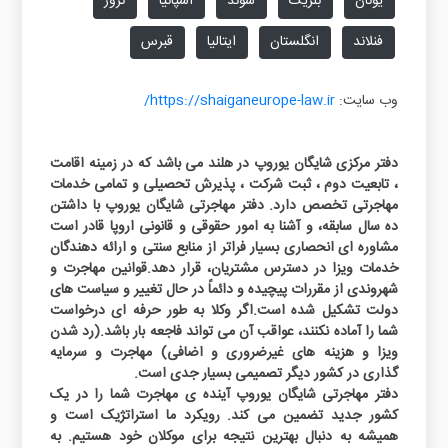
یونان
بلژیک
سوئد
اسپانیا
نروژ
فنلاند
انگلستان
ایتالیا
قبرس
وب سایت:
https://shaiganeurope-law.ir/
دفتر مرکزی شایگان یوروپ در هلند می باشد که در زمینه اقامت
، تابعیت دوم ، ثبت شرکت ، پذیرش تحصیلی و تمامی خدمات
مهاجرتی تخصص دارد. دفتر مهاجرتی شایگان یوروپ با داشتن
ده سال سابقه، و آشنا به امور حقوقی و قانونی اروپا قادر است
مشاوره ای انحصاری بسیار فراتر از منابع سنتی و ارائه دهندگان
خدمات ویزا در دسترس مشتریان، قرار دهد.قوانین مهاجرت و
شهروندی از مقررات پیچیده و دائماً در حال تغییر و سیاست های
دولت تشکیل شده است.اگر وکلا به طور حرفه ای درخواست
شما را آماده نکنند، عواقب آن می تواند فاجعه بار باشد.(رد شدن
ویزا و هزینه های غیرضروری و اضافی) مهاجرت و سرمایه
گذاری در کشور دیگر تصمیمی بسیار جدی است.
دفتر مهاجرتی شایگان یوروپ آینده ی مهاجرت شما را در یک
کشور جدید تضمین می کند. رویکرد ما استراتژیک است و
همیشه به دنبال بهترین نتیجه برای موکلان خود هستیم. به