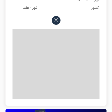
کشور :
-
شهر :
هلند