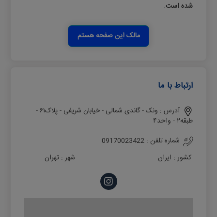
شده است.
مالک این صفحه هستم
ارتباط با ما
آدرس :
ونک - گاندی شمالی - خیابان شریفی - پلاک۶۱ -
طبقه۲ - واحد۴
شماره تلفن :
09170023422
کشور :
ایران
شهر :
تهران