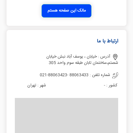
مالک این صفحه هستم
ارتباط با ما
آدرس :
خیابان ، یوسف آباد نبش خیابان
شصتم،ساختمان تابان طبقه سوم واحد 305
شماره تلفن :
021-88063423- 88063433
کشور :
-
شهر :
تهران