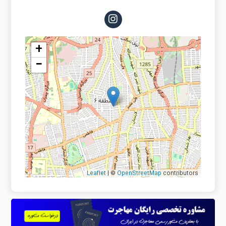
+
−
Leaflet
| ©
OpenStreetMap
contributors