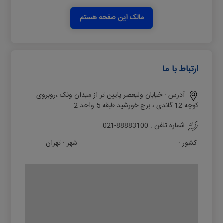
مالک این صفحه هستم
ارتباط با ما
آدرس :
خیابان ولیعصر پایین تر از میدان ونک ،روبروی
کوچه 12 گاندی ، برج خورشید طبقه 5 واحد 2
شماره تلفن :
021-88883100
کشور :
-
شهر :
تهران