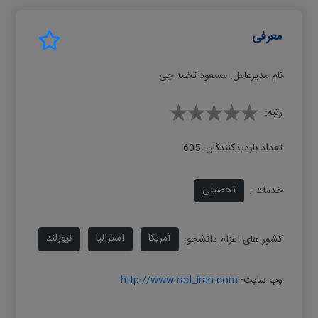
معرفی
نام مدیرعامل:
مسعود تخمه چی
رتبه:
تعداد بازدیدکنندگان:
605
تحصیلی
خدمات :
آمریکا
استرالیا
نیوزلند
کشور های اعزام دانشجو:
وب سایت:
http://www.rad_iran.com