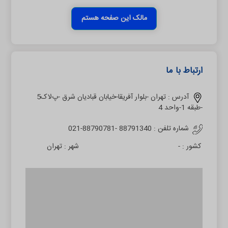
مالک این صفحه هستم
ارتباط با ما
آدرس :
تهران -بلوار آفریقا-خیابان قبادیان شرق -پﻻک5
-طبقه 1-واحد 4
شماره تلفن :
021-88790781- 88791340
کشور :
-
شهر :
تهران