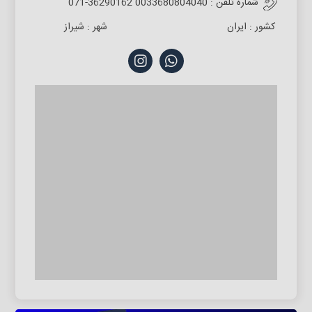
شماره تلفن :
071-36290162 0033680804040
کشور :
ایران
شهر :
شیراز