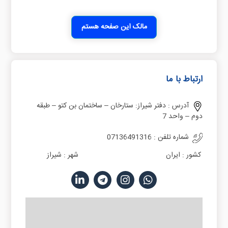
مالک این صفحه هستم
ارتباط با ما
آدرس :
دفتر شیراز: ستارخان – ساختمان بن کتو – طبقه
دوم – واحد 7
شماره تلفن :
07136491316
کشور :
ایران
شهر :
شیراز