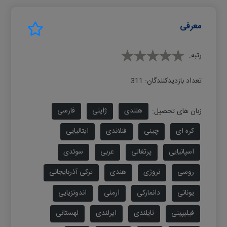
معرفی
رتبه:
تعداد بازدیدکنندگان:
311
هلندی
ژاپنی
فارسی
زبان های تحصیل:
کره ای
چینی
فنلاندی
ایتالیایی
اسپانیایی
پرتغالی
عربی
سوئدی
روسی
نروژی
هندی
ترکی آذربایجانی
یونانی
دانمارکی
ارمنی
اندونزیایی
فیلیپینی
تایلندی
ایرلندی
لهستانی