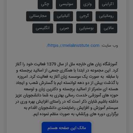
اکراینی
ولزی
سوئیسی
چکی
رومانیایی
گرجی
آلبانیایی
مجارستانی
مالایی
بوسنیایی
صربی
انگلیسی
وب سایت:
https://melalinstitute.com/
آموزشگاه زبان های خارجه ملل از سال 1379 فعالیت خود را آغاز
کرد. این مجموعه در ابتدا با همکاری جمعی از اساتید برجسته و
با سابقه به صورت یک موسسه زبان آغاز به فعالیت کرد. امروزه
با گذشت بیش از دو دهه توانسته ایم با گسترش شعب و ایجاد
هسته ای متمرکز از اساتید برجسته و دکترین زبان و توسعه
حوزه های آموزشی خدمت رسانی بهتری به شما دانشجویان عزیز
داشته باشیم.شایان ذکر است که در راستای افزایش بهره وری در
سیستم آموزش و افزایش رضایتمندی دانشجویان اقدام به
برگزاری دوره های ورکشاپ به صورت منظم نموده ایم.
مالک این صفحه هستم