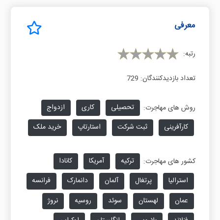
معرفی
رتبه:
تعداد بازدیدکنندگان:
729
تحصیلی
کاری
ازدواج
روش های مهاجرت:
کارآفرینی
ثبت شرکت
استارتاپ
خرید ملک
ترکیه
آمریکا
کانادا
کشور های مهاجرت:
استرالیا
پرتغال
آلمان
دانمارک
فرانسه
عمان
لهستان
سوئد
روسیه
نروژ