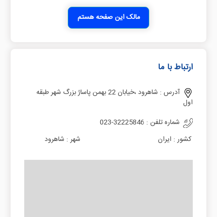
مالک این صفحه هستم
ارتباط با ما
آدرس :
شاهرود ،خیابان 22 بهمن پاساژ بزرگ شهر طبقه
اول
شماره تلفن :
023-32225846
کشور :
ایران
شهر :
شاهرود