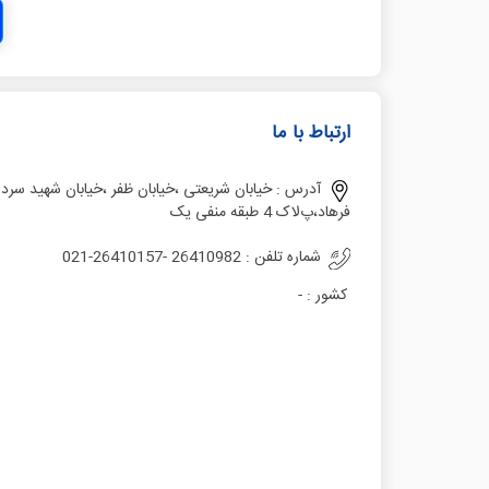
ارتباط با ما
آدرس :
خیابان شریعتی ،خیابان ظفر ،خیابان شهید سر
فرهاد،پﻻک 4 طبقه منفی یک
شماره تلفن :
021-26410157- 26410982
کشور :
-