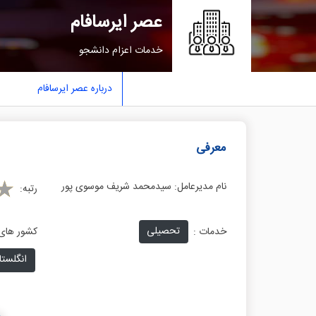
عصر ایرسافام
خدمات اعزام دانشجو
درباره عصر ایرسافام
معرفی
نام مدیرعامل:
سیدمحمد شریف موسوی پور
رتبه:
تحصیلی
خدمات :
کشور های 
انگلستا