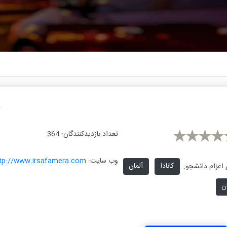
تعداد بازدیدکنندگان:
364
وب سایت:
ttp://www.irsafamera.com
کانادا
آلمان
اعزام دانشجو:
ن