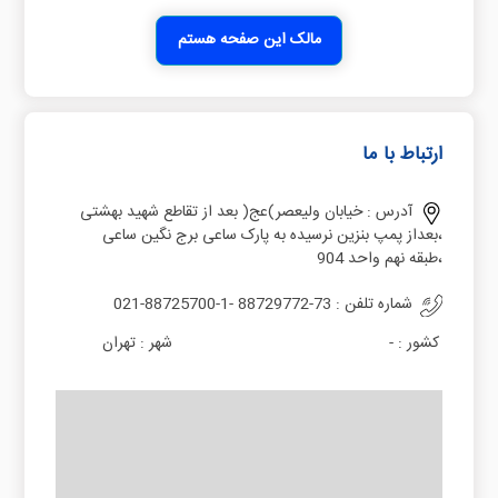
مالک این صفحه هستم
ارتباط با ما
آدرس :
خیابان ولیعصر)عج( بعد از تقاطع شهید بهشتی
،بعداز پمپ بنزین نرسیده به پارک ساعی برج نگین ساعی
،طبقه نهم واحد 904
شماره تلفن :
021-88725700-1- 88729772-73
کشور :
-
شهر :
تهران