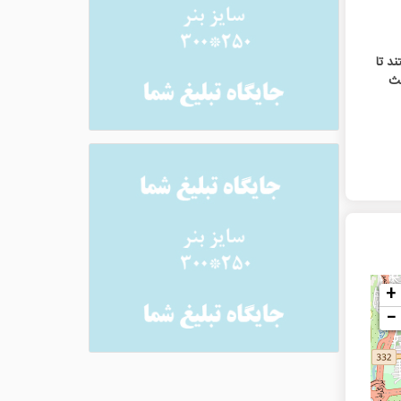
د تا
عث
+
−