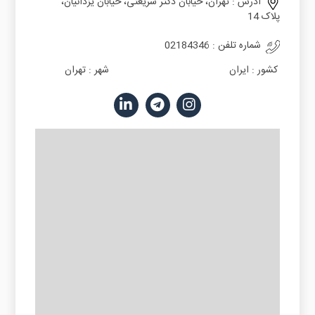
آدرس :
تهران، خیابان دکتر شریعتی، خیابان یزدانیان،
پلاک 14
شماره تلفن :
02184346
کشور :
ایران
شهر :
تهران