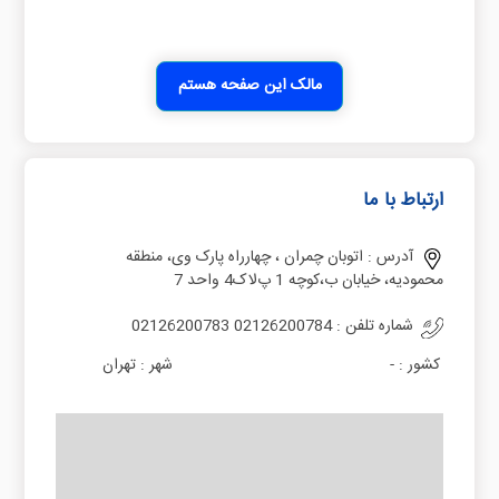
مالک این صفحه هستم
ارتباط با ما
آدرس :
اتوبان چمران ، چهارراه پارک وی، منطقه
محمودیه، خیابان ب،کوچه 1 پﻻک4 واحد 7
شماره تلفن :
02126200783 02126200784
کشور :
-
شهر :
تهران