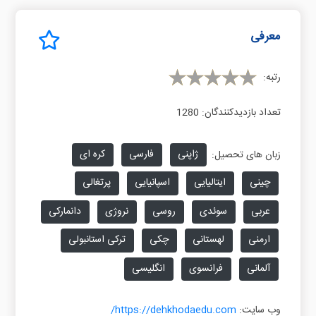
معرفی
رتبه:
تعداد بازدیدکنندگان:
1280
ژاپنی
فارسی
کره ای
زبان های تحصیل:
چینی
ایتالیایی
اسپانیایی
پرتغالی
عربی
سوئدی
روسی
نروژی
دانمارکی
ارمنی
لهستانی
چکی
ترکی استانبولی
آلمانی
فرانسوی
انگلیسی
وب سایت:
https://dehkhodaedu.com/