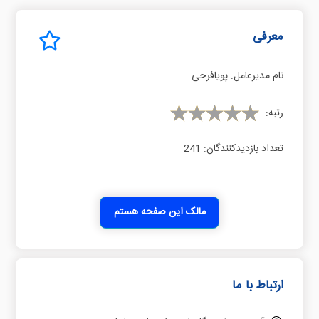
معرفی
نام مدیرعامل:
ﭘﻮﯾﺎﻓﺮﺣﯽ
رتبه:
تعداد بازدیدکنندگان:
241
مالک این صفحه هستم
ارتباط با ما