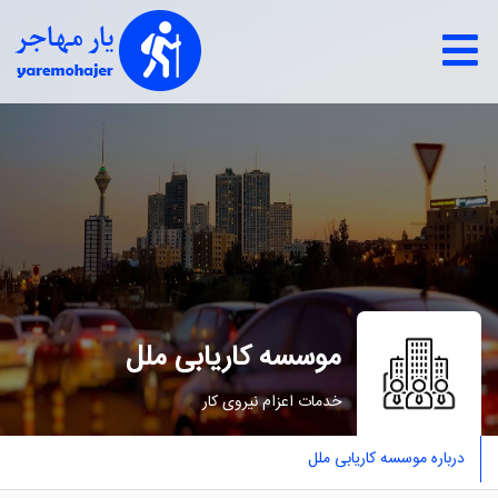
موسسه کاریابی ﻣﻠﻞ
خدمات اعزام نيروی كار
درباره موسسه کاریابی ﻣﻠﻞ