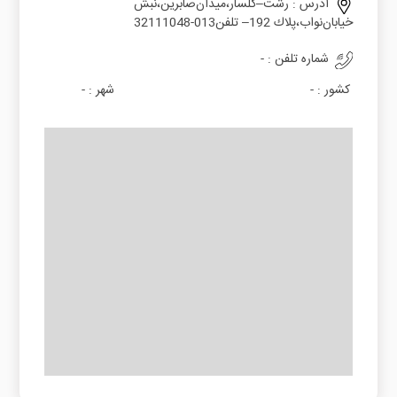
آدرس :
رﺷﺖ–ﮔﻠﺴﺎر،ﻣﯿﺪانﺻﺎﺑﺮﯾﻦ،ﻧﺒﺶ
ﺧﯿﺎﺑﺎنﻧﻮاب،ﭘﻼك 192– ﺗﻠﻔﻦ013-32111048
شماره تلفن :
-
کشور :
-
شهر :
-