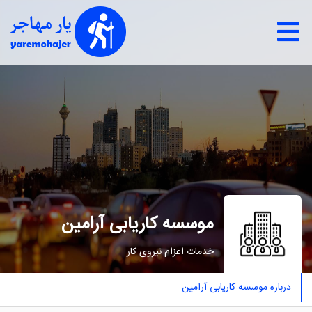
موسسه کاریابی آراﻣﯿﻦ
خدمات اعزام نيروی كار
درباره موسسه کاریابی آراﻣﯿﻦ