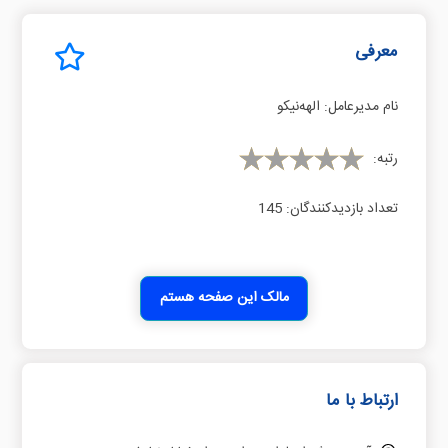
معرفی
نام مدیرعامل:
اﻟﻬﻪﻧﯿﮑﻮ
رتبه:
تعداد بازدیدکنندگان:
145
مالک این صفحه هستم
ارتباط با ما