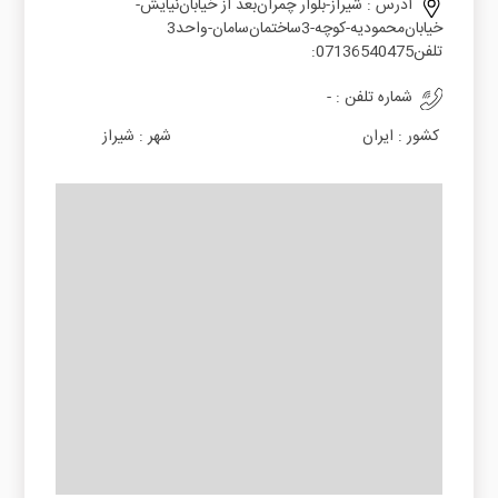
آدرس :
ﺷﯿﺮاز-ﺑﻠﻮار ﭼﻤﺮانﺑﻌﺪ از ﺧﯿﺎﺑﺎنﻧﯿﺎﯾﺶ-
ﺧﯿﺎﺑﺎنﻣﺤﻤﻮدﯾﻪ-ﮐﻮﭼﻪ-3ﺳﺎﺧﺘﻤﺎنﺳﺎﻣﺎن-واﺣﺪ3
ﺗﻠﻔﻦ07136540475:
شماره تلفن :
-
کشور :
ایران
شهر :
شیراز