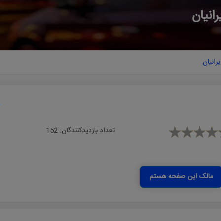
اﻧﯿﺎن
ﺮاﻧﯿﺎن
تعداد بازدیدکنندگان:
152
مالک این صفحه هستم