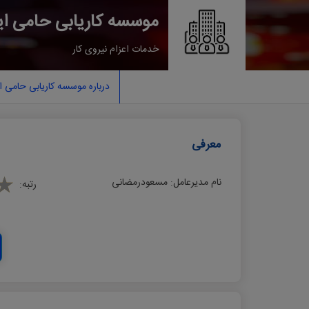
موسسه کاریابی ﺣﺎﻣﯽ اﯾﺮ
خدمات اعزام نيروی كار
درباره موسسه کاریابی ﺣﺎﻣﯽ اﯾ
معرفی
نام مدیرعامل:
ﻣﺴﻌﻮدرﻣﻀﺎﻧﯽ
رتبه: