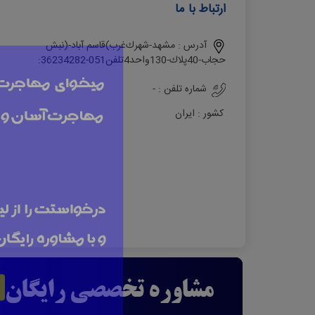
ارتباط با ما
آدرس :
ﻣﺸﻬﺪ-ﺷﻬﺮكﻏﺮب)ﻗﺎﺳﻢ آﺑﺎد-(ﻧﺒﺶ
ﺣﺠﺎب-40ﭘﻼك-130واﺣﺪ4ﺗﻠﻔﻦ051-36234282:
شماره تلفن :
-
کشور :
ایران