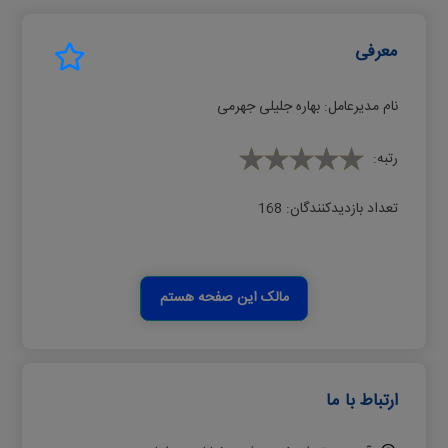
معرفی
نام مدیرعامل:
ﺑﻬﺎره ﺟﻠﯿﻠﯽ ﺟﻬﺮﻣﯽ
رتبه:
تعداد بازدیدکنندگان:
168
مالک این صفحه هستم
ارتباط با ما