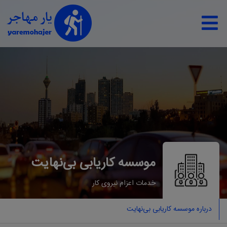
موسسه کاریابی ﺑﯽﻧﻬﺎﯾﺖ
خدمات اعزام نيروی كار
درباره موسسه کاریابی ﺑﯽﻧﻬﺎﯾﺖ