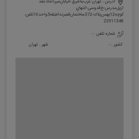
آدرس :
ﺗﻬﺮان-ﻏﺮبﺑﻪﺷﺮق ﺧﯿﺎﺑﺎنﻣﯿﺮداﻣﺎد-ﺑﻌﺪ
ازﭘﻞﻣﺪرس-خﻗﺪوﺳﯽ-اﻧﺘﻬﺎي
ﮐﻮﭼﻪ12ﺑﻬﻤﻦﭘﻼك-372ﺳﺎﺧﺘﻤﺎنﻗﺼﺮﻧﺪاﻃﺒﻘﻪ5واﺣﺪ16ﺗﻠﻔﻦ:
22911348
شماره تلفن :
-
کشور :
-
شهر :
تهران