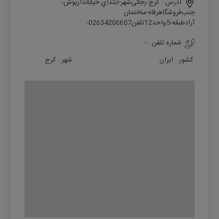
آدرس :
ﮐﺮج-رﺟﺎﺋﯽﺷﻬﺮ-اﺑﺘﺪاي ﺧﯿﺎﺑﺎندارﯾﻮش-
ﺟﻨﺐﻓﺮوﺷﮕﺎهرﻓﺎه-ﺳﺎﺧﺘﻤﺎن
آرادﻃﺒﻘﻪ-5واﺣﺪ12ﺗﻠﻔﻦ02634206607-:
شماره تلفن :
-
کشور :
ایران
شهر :
کرج