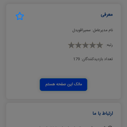
معرفی
نام مدیرعامل:
ﺳﻤﯿﺮاﻗﻮﯾﺪل
رتبه:
تعداد بازدیدکنندگان:
179
مالک این صفحه هستم
ارتباط با ما