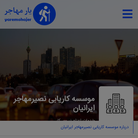
موسسه کاریابی ﻧﺼﯿﺮﻣﻬﺎﺟﺮ
اﯾﺮاﻧﯿﺎن
خدمات اعزام نيروی كار
درباره موسسه کاریابی ﻧﺼﯿﺮﻣﻬﺎﺟﺮ اﯾﺮاﻧﯿﺎن