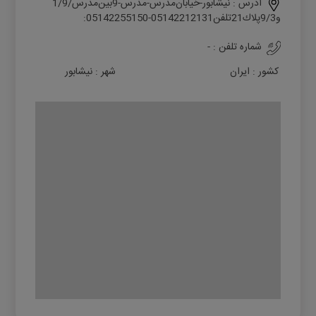
آدرس :
ﻧﯿﺸﺎﺑﻮر-ﺧﯿﺎﺑﺎنﻣﺪرس-ﻣﺪرس-9ﺑﯿﻦﻣﺪرس/1/9
و9/3ﭘﻼك21ﺗﻠﻔﻦ05142212131-05142255150:
شماره تلفن :
-
کشور :
ایران
شهر :
نیشابور