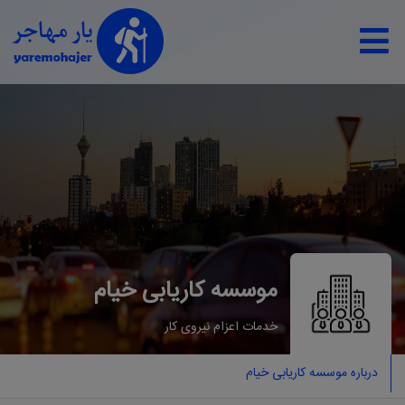
موسسه کاریابی ﺧﯿﺎم
خدمات اعزام نيروی كار
درباره موسسه کاریابی ﺧﯿﺎم