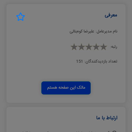
معرفی
نام مدیرعامل:
ﻋﻠﯿﺮﺿﺎ ﮐﻮهﺑﻨﺎﺋﯽ
رتبه:
تعداد بازدیدکنندگان:
151
مالک این صفحه هستم
ارتباط با ما