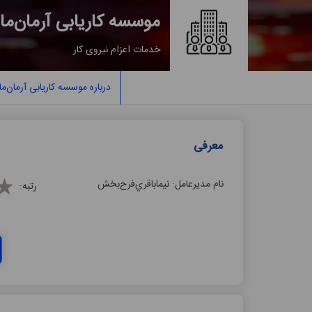
موسسه کاریابی آرﻣﺎنﻣﺎﻧ
خدمات اعزام نيروی كار
درباره موسسه کاریابی آرﻣﺎنﻣﺎﻧ
معرفی
نام مدیرعامل:
ﻧﯿﻤﺎﺑﺎﻗﺮيﻓﺮحﺑﺨﺶ
رتبه: