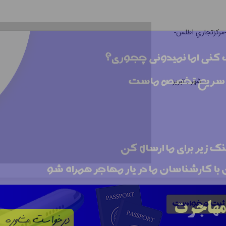
ﯽ-ﻣﺮﮐﺰﺗﺠﺎري اﻃﻠﺲ-
شهر :
تبریز