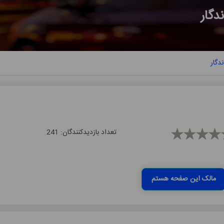
ﺪﮔﺎر
ﺪﮔﺎر
تعداد بازدیدکنندگان:
241
مالک این صفحه هستم