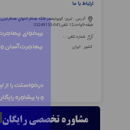
ارتباط با ما
آدرس :
ﺗﺒﺮﯾﺰ- ﮐﻮيوﻟﯿﻌﺼﺮ-ﻓﻠﮑﻪ ﻫﻤﺎﻓﺮ-اﻧﺘﻬﺎي ﻫﻤﺎﻓﺮﻏﺮﺑ
ﻃﺒﻘﻪ-9واﺣﺪ12 ﺗﻠﻔﻦ041-33249153:
شماره تلفن :
-
کشور :
ایران