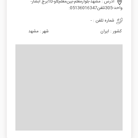
آدرس :
ﻣﺸﻬﺪ-ﺑﻠﻮارﻣﻌﻠﻢ-ﺑﯿﻦﻣﻌﻠﻢ8و-10ﺑﺮج اﺑﺸﺎر-
واﺣﺪ-305ﺗﻠﻔﻦ05136016347:
شماره تلفن :
-
کشور :
ایران
شهر :
مشهد