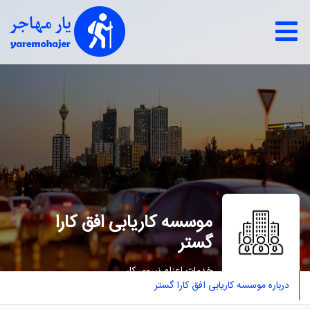
موسسه کاریابی اﻓﻖ ﮐﺎرا
ﮔﺴﺘﺮ
خدمات اعزام نيروی كار
درباره موسسه کاریابی اﻓﻖ ﮐﺎرا ﮔﺴﺘﺮ