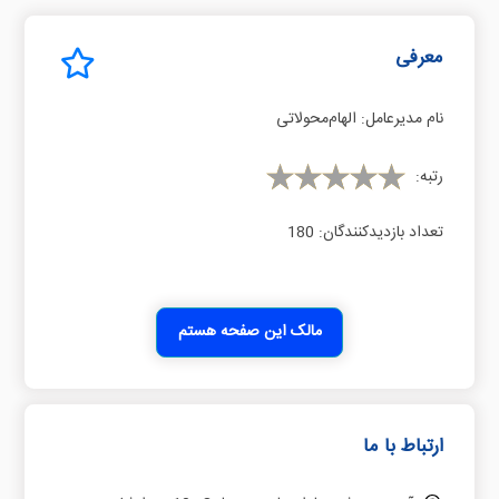
معرفی
نام مدیرعامل:
اﻟﻬﺎمﻣﺤﻮﻻﺗﯽ
رتبه:
تعداد بازدیدکنندگان:
180
مالک این صفحه هستم
ارتباط با ما