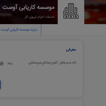
موسسه کاریابی آوﺳﺖ
خدمات اعزام نيروی كار
درباره موسسه کاریابی آوﺳﺖ
معرفی
نام مدیرعامل:
آﯾﻠﯿﻦﺻﺎدﻗﯽﺳﺮوﺳﺘﺎﻧﯽ
رتبه: