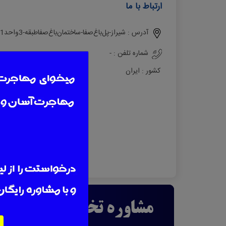
ارتباط با ما
آدرس :
ﺷﯿﺮاز-ﭘﻞﺑﺎغﺻﻔﺎ-ﺳﺎﺧﺘﻤﺎنﺑﺎغﺻﻔﺎﻃﺒﻘﻪ-3واﺣﺪ071-3225035534
شماره تلفن :
-
کشور :
ایران