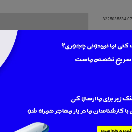
شهر :
شیراز