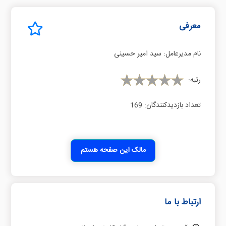
معرفی
نام مدیرعامل:
ﺳﯿﺪ اﻣﯿﺮ ﺣﺴﯿﻨﯽ
رتبه:
تعداد بازدیدکنندگان:
169
مالک این صفحه هستم
ارتباط با ما