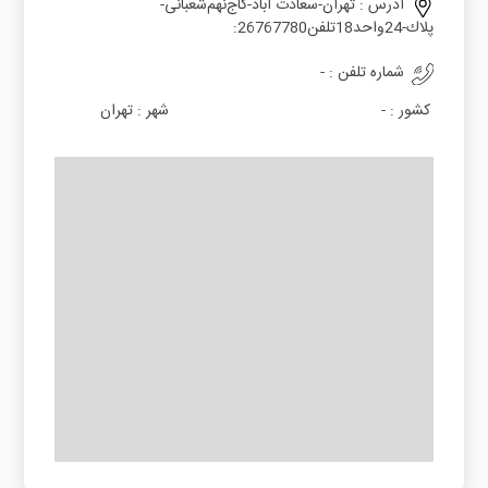
آدرس :
ﺗﻬﺮان-ﺳﻌﺎدت آﺑﺎد-ﮐﺎجﻧﻬﻢﺷﻌﺒﺎﻧﯽ-
ﭘﻼك-24واﺣﺪ18ﺗﻠﻔﻦ26767780:
شماره تلفن :
-
کشور :
-
شهر :
تهران