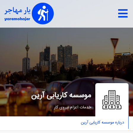
موسسه کاریابی آرﯾﻦ
خدمات اعزام نيروی كار
درباره موسسه کاریابی آرﯾﻦ