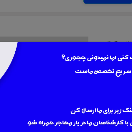
تهران، خيابان وليعصر، چهارراه نيايش، كوچه سلطاني، پلاك ٦٧،
شهر :
تهران