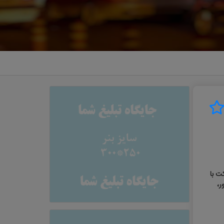
ت با
ر،