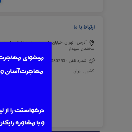
ارتباط با ما
آدرس :
ساختمان سپيدار
شماره تلفن :
02122030250
کشور :
ایران